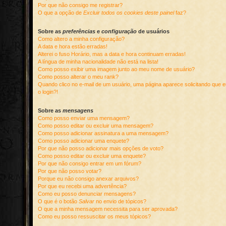
Por que não consigo me registrar?
O que a opção de
Excluir todos os cookies deste painel
faz?
Sobre as
preferências
e
configuração
de usuários
Como altero a minha configuração?
A data e hora estão erradas!
Alterei o fuso Horário, mas a data e hora continuam erradas!
A língua de minha nacionalidade não está na lista!
Como posso exibir uma imagem junto ao meu nome de usuário?
Como posso alterar o meu rank?
Quando clico no e-mail de um usuário, uma página aparece solicitando que e
o login?!
Sobre as
mensagens
Como posso enviar uma mensagem?
Como posso editar ou excluir uma mensagem?
Como posso adicionar assinatura a uma mensagem?
Como posso adicionar uma enquete?
Por que não posso adicionar mais opções de voto?
Como posso editar ou excluir uma enquete?
Por que não consigo entrar em um fórum?
Por que não posso votar?
Porque eu não consigo anexar arquivos?
Por que eu recebi uma advertência?
Como eu posso denunciar mensagens?
O que é o botão
Salvar
no envio de tópicos?
O que a minha mensagem necessita para ser aprovada?
Como eu posso ressuscitar os meus tópicos?