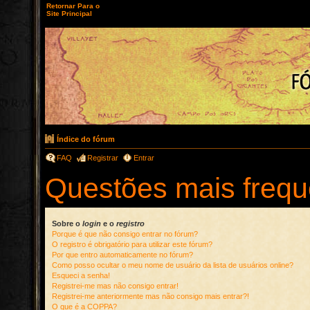
Retornar Para o
Site Principal
Índice do fórum
FAQ
Registrar
Entrar
Questões mais frequ
Sobre o
login
e o
registro
Porque é que não consigo entrar no fórum?
O registro é obrigatório para utilizar este fórum?
Por que entro automaticamente no fórum?
Como posso ocultar o meu nome de usuário da lista de usuários online?
Esqueci a senha!
Registrei-me mas não consigo entrar!
Registrei-me anteriormente mas não consigo mais entrar?!
O que é a COPPA?