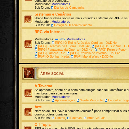
combate ao preconceito.
Moderador:
Moderadores
Sub fórum:
Diários de Campanha
Sistemas e Cenários
Venha trocar idéias sobre os mais variados sistemas de RPG e seu
Moderador:
Moderadores
Sub fórum:
Design & Desenvolvimento
RPG via Internet
Moderadores:
oculto
,
Moderadores
Sub fóruns:
[RPG] O Reino Atrás das Cortinas - D&D 4e
,
[RPG] Escamas da Guerra - D&D 4e
,
[RPG] Deus lo Vult - G
[RPG] Fantasmas da Guerra - D&D 4e
,
[RPG] Ferro e Fogo -
[RPG] Lamara - S2
,
[RPG] Prelúdio de Inverno - D&D 4e
,
[PbF] O Sonhar, Nada
,
[PbF] Makai Wars - D&D 4e
ÁREA SOCIAL
A Taverna
Se apresente, sente-se e beba com amigos, faça seu comércio e p
membros para suas aventuras.
Moderador:
Moderadores
Sub fóruns:
Apresentação
,
Guilda Mercante
,
Encontrar Jog
Arte
Nem só de RPG vive o homem! Aqui você pode compartilhar suas cr
com os outros usuários.
Sub fóruns:
Contos
,
Poemas
,
Artes Visuais
Off-Topic
RPG é tudo mas não é 100%! Aqui você pode postar sobre qualque