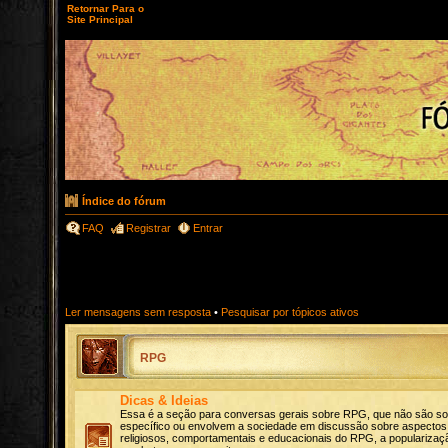
Retornar Para o
Site Principal
Índice do fórum
FAQ
Registrar
Entrar
Ler mensagens sem resposta
•
Pesquisar por tópicos ativos
RPG
Dicas & Ideias
Essa é a seção para conversas gerais sobre RPG, que não são s
específico ou envolvem a sociedade em discussão sobre aspectos c
religiosos, comportamentais e educacionais do RPG, a popularizaçã