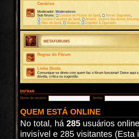
Cenários
Moderador:
Moderadores
Sub fóruns:
Cenário de Piratas da Spell
,
Terras Sagradas
,
Cenário Futurista da Spell
,
Ariathis, Guerra das Areias Ensan
Vilas da Spell
,
Shalazar
,
Zepelins & Zigurates
METAFORUMS
Regras do Fórum
Linha Direta
Comunique-se direto com quem faz o fórum funcionar! Deixe aqui s
dúvida, crítica ou sugestão.
ENTRAR
Nome de usuário:
Senha:
QUEM ESTÁ ONLINE
No total, há
285
usuários online
invisível e 285 visitantes (Est