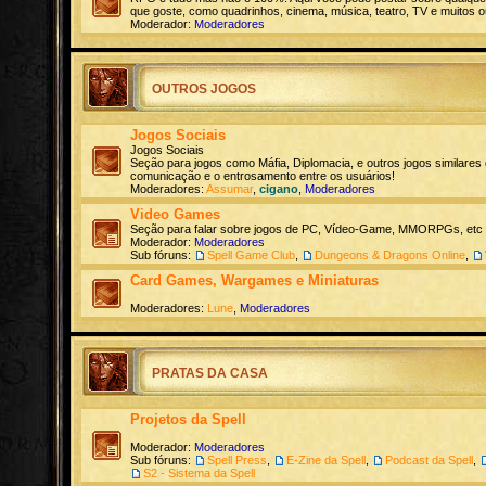
que goste, como quadrinhos, cinema, música, teatro, TV e muitos o
Moderador:
Moderadores
OUTROS JOGOS
Jogos Sociais
Jogos Sociais
Seção para jogos como Máfia, Diplomacia, e outros jogos similares
comunicação e o entrosamento entre os usuários!
Moderadores:
Assumar
,
cigano
,
Moderadores
Video Games
Seção para falar sobre jogos de PC, Vídeo-Game, MMORPGs, etc
Moderador:
Moderadores
Sub fóruns:
Spell Game Club
,
Dungeons & Dragons Online
,
Card Games, Wargames e Miniaturas
Moderadores:
Lune
,
Moderadores
PRATAS DA CASA
Projetos da Spell
Moderador:
Moderadores
Sub fóruns:
Spell Press
,
E-Zine da Spell
,
Podcast da Spell
,
S2 - Sistema da Spell