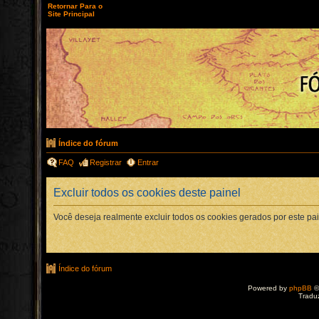
Retornar Para o
Site Principal
Índice do fórum
FAQ
Registrar
Entrar
Excluir todos os cookies deste painel
Você deseja realmente excluir todos os cookies gerados por este pa
Índice do fórum
Powered by
phpBB
©
Tradu