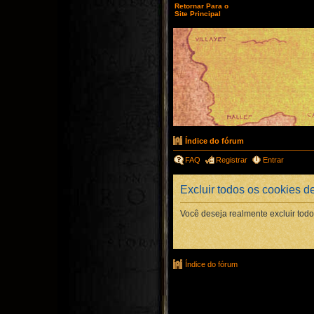
Retornar Para o
Site Principal
Índice do fórum
FAQ
Registrar
Entrar
Excluir todos os cookies d
Você deseja realmente excluir todo
Índice do fórum