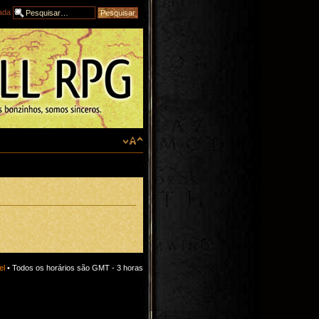
ada
el
• Todos os horários são GMT - 3 horas