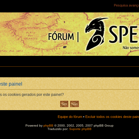
Pesquisa avanç
este painel
s os cookies gerados por este painel?
Equipe do fórum
•
Excluir todos os cookies deste pain
Powered by
phpBB
© 2000, 2002, 2005, 2007 phpBB Group
Traduzido por:
Suporte phpBB