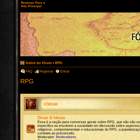
Retornar Para o
Site Principal
Índice do fórum
‹
RPG
FAQ
Registrar
Entrar
RPG
FÓRUM
Dicas & Ideias
Essa é a seção para conversas gerais sobre RPG, que não são s
específico ou envolvem a sociedade em discussão sobre aspectos c
religiosos, comportamentais e educacionais do RPG, a popularizaçã
combate ao preconceito.
Moderador:
Moderadores