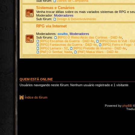
Sub fórum:
Diários de Campanha
Sistemas e Cenários
Venha trocar idéias sobre os mais variados sistemas de RPG e seu
Moderador:
Moderadores
Sub fórum:
Design & Desenvolvimento
RPG via Internet
Moderadores:
oculto
,
Moderadores
Sub fóruns:
[RPG] O Reino Atrás das Cortinas - D&D 4e
,
[RPG] Escamas da Guerra - D&D 4e
,
[RPG] Deus lo Vult - G
[RPG] Fantasmas da Guerra - D&D 4e
,
[RPG] Ferro e Fogo -
[RPG] Lamara - S2
,
[RPG] Prelúdio de Inverno - D&D 4e
,
[PbF] O Sonhar, Nada
,
[PbF] Makai Wars - D&D 4e
QUEM ESTÁ ONLINE
Usuários navegando neste fórum: Nenhum usuário registrado e 1 visitante
Índice do fórum
Powered by
phpBB
©
Tradu