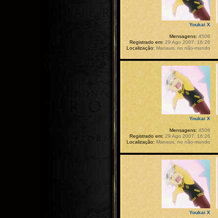
Youkai X
Mensagens:
4506
Registrado em:
29 Ago 2007, 16:26
Localização:
Manaus, no não-mundo
Youkai X
Mensagens:
4506
Registrado em:
29 Ago 2007, 16:26
Localização:
Manaus, no não-mundo
Youkai X