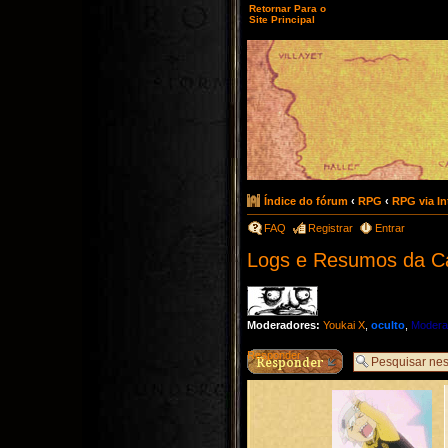
Retornar Para o
Site Principal
Índice do fórum
‹
RPG
‹
RPG via In
FAQ
Registrar
Entrar
Logs e Resumos da 
Moderadores:
Youkai X
,
oculto
,
Modera
Responder