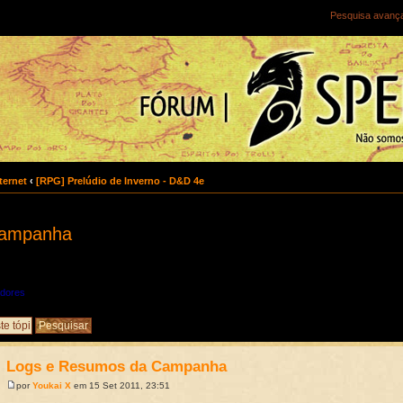
Pesquisa avanç
ternet
‹
[RPG] Prelúdio de Inverno - D&D 4e
Campanha
dores
Logs e Resumos da Campanha
por
Youkai X
em 15 Set 2011, 23:51