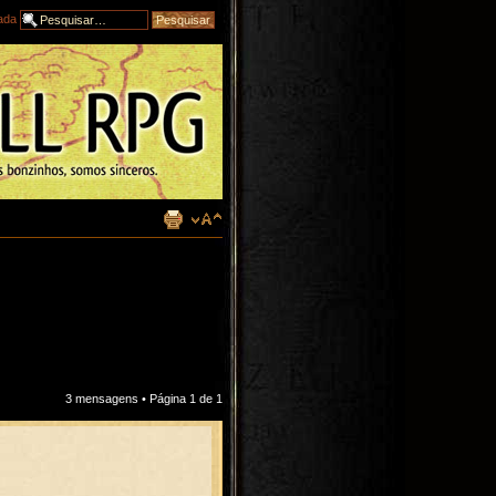
ada
3 mensagens • Página
1
de
1