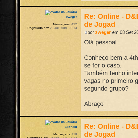
Re: Online - D
zweger
de Jogad
Mensagens:
432
Registrado em:
28 Jul 2008, 20:13
por
zweger
em 08 Set 20
Olá pessoal
Conheço bem a 4th
se for o caso.
Também tenho inter
vagas no primeiro 
segundo grupo?
Abraço
Re: Online - D
Ellendill
de Jogad
Mensagens:
118
Registrado em:
26 Abr 2008, 11:33