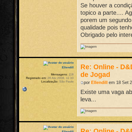
Se houver a condi
topico a parte.... 
porem um segundo 
qualidade pois tenh
Obrigado pelo inte
Re: Online - D
Ellendill
de Jogad
Mensagens:
118
Registrado em:
26 Abr 2008, 11:33
por
Ellendill
em 18 Set 2
Localização:
São Paulo
Existe uma vaga ab
leva...
Re: Online - D
Ellendill