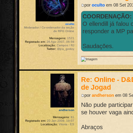
por
oculto
em 08 Set 201
COORDENAÇÃO
O ellendill já fal
oculto
Moderador / Co-ordenador da seção
responder a MP par
de RPG Online
Mensagens:
1521
Registrado em:
26 Ago 2007, 06:59
Saudações.
Localização:
Campos / RJ
Twitter:
@jca_godoy
Re: Online - D
de Jogad
por
andherson
em 08 Se
Não pude participa
andherson
se houver vaga ain
Mensagens:
81
Registrado em:
20 Jan 2009, 19:07
Localização:
Vitoria - ES
Abraços