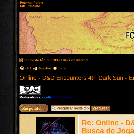
Retornar Para o
Site Principal
Índice do fórum
‹
RPG
‹
RPG via Internet
FAQ
Registrar
Entrar
Online - D&D Encounters 4th Dark Sun - 
Moderadores:
oculto
,
Moderadores
Responder
Re: Online - 
Busca de Jog