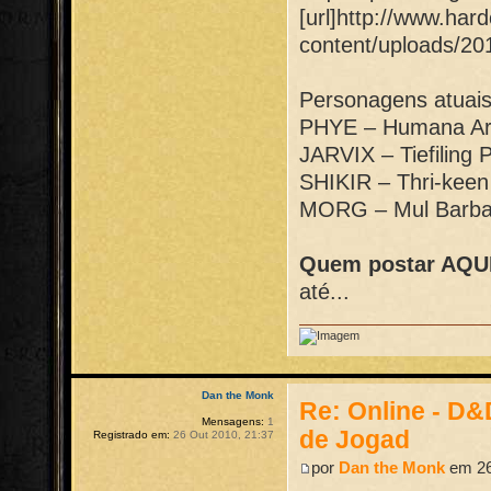
[url]http://www.har
content/uploads/201
Personagens atuai
PHYE – Humana Ard
JARVIX – Tiefiling 
SHIKIR – Thri-keen
MORG – Mul Barbaro
Quem postar AQUI 
até...
Dan the Monk
Re: Online - D
Mensagens:
1
de Jogad
Registrado em:
26 Out 2010, 21:37
por
Dan the Monk
em 26