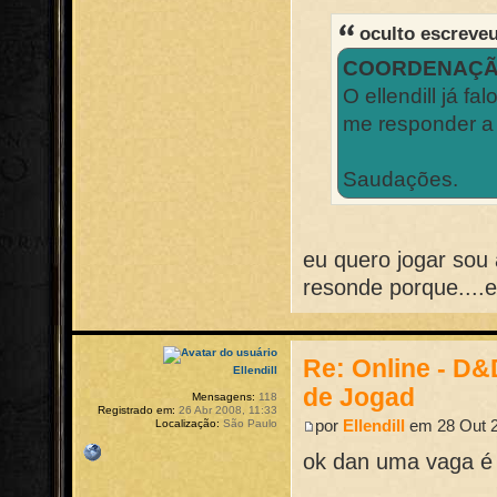
oculto escreve
COORDENAÇ
O ellendill já 
me responder a 
Saudações.
eu quero jogar sou 
resonde porque....e
Re: Online - D
Ellendill
de Jogad
Mensagens:
118
Registrado em:
26 Abr 2008, 11:33
por
Ellendill
em 28 Out 2
Localização:
São Paulo
ok dan uma vaga é 