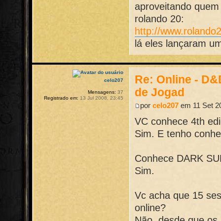
aproveitando quem 
rolando 20:
http://www.rolando
lá eles lançaram u
Re: Online - D
celo207
de Jogad
Mensagens:
37
Registrado em:
13 Jul 2008, 23:45
por
celo207
em 11 Set 2
VC conhece 4th ed
Sim. E tenho conhe
Conhece DARK SU
Sim.
Vc acha que 15 ses
online?
Não, desde que os 