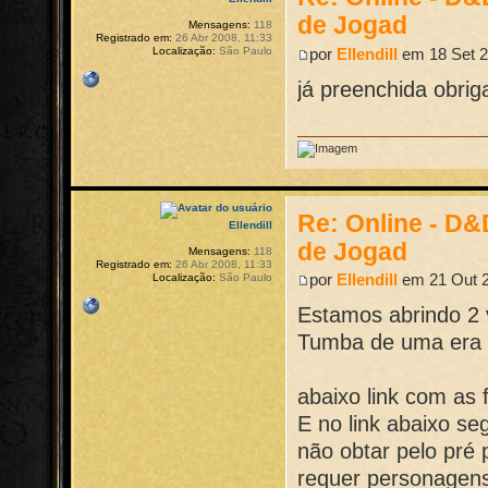
de Jogad
Mensagens:
118
Registrado em:
26 Abr 2008, 11:33
por
Ellendill
em 18 Set 2
Localização:
São Paulo
já preenchida obrig
Re: Online - D
Ellendill
de Jogad
Mensagens:
118
Registrado em:
26 Abr 2008, 11:33
por
Ellendill
em 21 Out 2
Localização:
São Paulo
Estamos abrindo 2 
Tumba de uma era d
abaixo link com as f
E no link abaixo se
não obtar pelo pré 
requer personagens