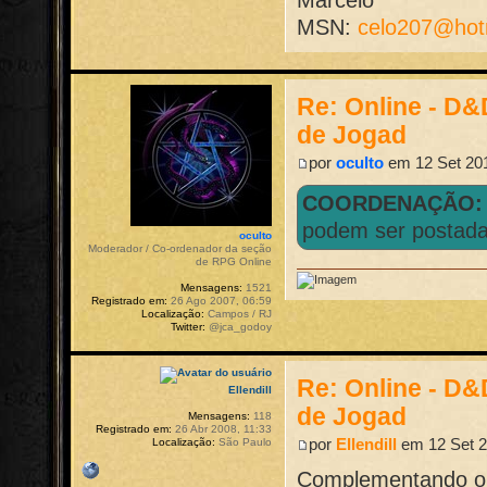
MSN:
celo207@hot
Re: Online - D
de Jogad
por
oculto
em 12 Set 201
COORDENAÇÃO
podem ser postad
oculto
Moderador / Co-ordenador da seção
de RPG Online
Mensagens:
1521
Registrado em:
26 Ago 2007, 06:59
Localização:
Campos / RJ
Twitter:
@jca_godoy
Re: Online - D
Ellendill
de Jogad
Mensagens:
118
Registrado em:
26 Abr 2008, 11:33
por
Ellendill
em 12 Set 2
Localização:
São Paulo
Complementando o 