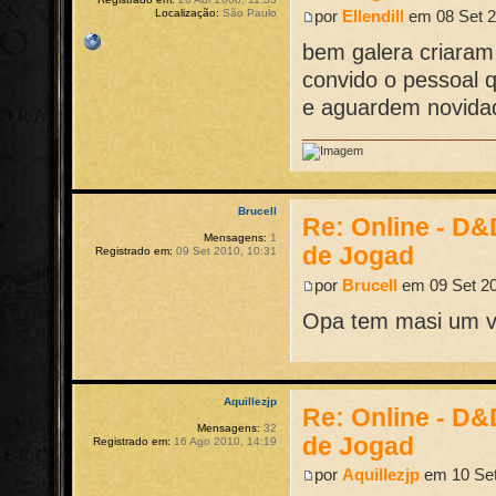
por
Ellendill
em 08 Set 2
Localização:
São Paulo
bem galera criaram
convido o pessoal 
e aguardem novidad
Brucell
Re: Online - D
Mensagens:
1
de Jogad
Registrado em:
09 Set 2010, 10:31
por
Brucell
em 09 Set 20
Opa tem masi um v
Aquillezjp
Re: Online - D
Mensagens:
32
de Jogad
Registrado em:
16 Ago 2010, 14:19
por
Aquillezjp
em 10 Set