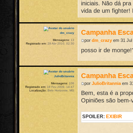
iniciais. Não dá p
vida de um fighter!
Campanha Esca
dm_crazy
por
dm_crazy
em 31 Jul 
Mensagens:
13
Registrado em:
29 Abr 2010, 02:30
posso ir de monge!
Campanha Esca
JulioBritannia
por
JulioBritannia
em 31
Mensagens:
106
Registrado em:
18 Fev 2009, 14:47
Localização:
Belo Horizonte, MG
Bem, esta é a prop
Opiniões são bem-v
SPOILER:
EXIBIR