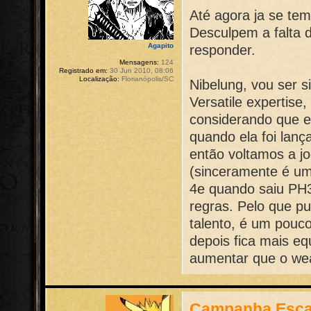
Até agora ja se tem
Desculpem a falta
Agapito
responder.
Mensagens:
124
Registrado em:
30 Jun 2010, 08:06
Localização:
Florianópolis/SC
Nibelung, vou ser s
Versatile expertise
considerando que e
quando ela foi lan
então voltamos a j
(sinceramente é um 
4e quando saiu PH
regras. Pelo que p
talento, é um pouco
depois fica mais eq
aumentar que o wea
Campanha Esca