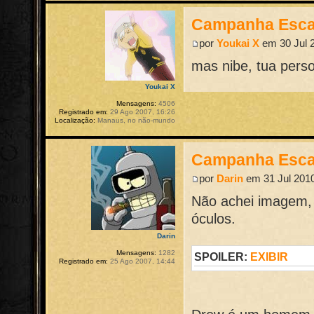
Campanha Esca
por
Youkai X
em 30 Jul 2
mas nibe, tua pers
Youkai X
Mensagens:
4506
Registrado em:
29 Ago 2007, 16:26
Localização:
Manaus, no não-mundo
Campanha Esca
por
Darin
em 31 Jul 2010
Não achei imagem,
óculos.
Darin
Mensagens:
1282
SPOILER:
EXIBIR
Registrado em:
25 Ago 2007, 14:44