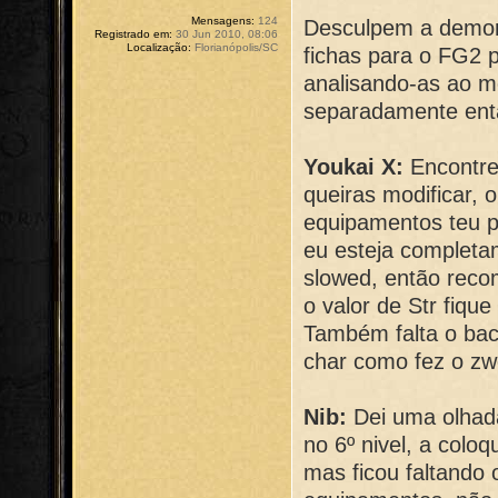
Mensagens:
124
Desculpem a demor
Registrado em:
30 Jun 2010, 08:06
Localização:
Florianópolis/SC
fichas para o FG2 
analisando-as ao 
separadamente então
Youkai X:
Encontre
queiras modificar, 
equipamentos teu p
eu esteja completa
slowed, então reco
o valor de Str fiq
Também falta o ba
char como fez o zw
Nib:
Dei uma olhada
no 6º nivel, a coloq
mas ficou faltando