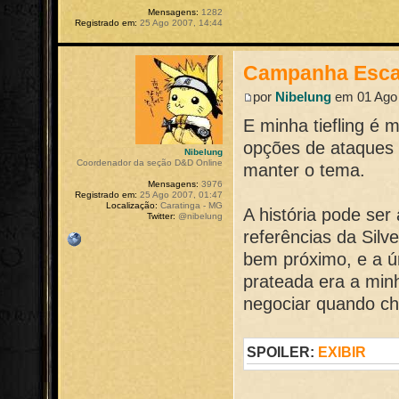
Mensagens:
1282
Registrado em:
25 Ago 2007, 14:44
Campanha Esca
por
Nibelung
em 01 Ago 
E minha tiefling é 
opções de ataques 
Nibelung
Coordenador da seção D&D Online
manter o tema.
Mensagens:
3976
Registrado em:
25 Ago 2007, 01:47
Localização:
Caratinga - MG
A história pode ser
Twitter:
@nibelung
referências da Silv
bem próximo, e a ú
prateada era a min
negociar quando ch
SPOILER:
EXIBIR