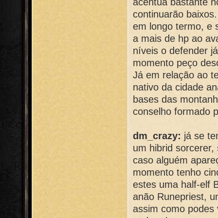
acentua bastante no
continuarão baixos
em longo termo, e
a mais de hp ao ava
níveis o defender j
momento peço desc
Já em relação ao t
nativo da cidade an
bases das montanh
conselho formado pe
dm_crazy:
já se te
um hibrid sorcerer
caso alguém apareç
momento tenho cinc
estes uma half-elf 
anão Runepriest, u
assim como podes v