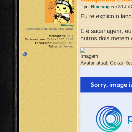
por
Nibelung
em 30 Jul 
Eu te explico o lan
Nibelung
Coordenador da seção D&D Online
E é sacanagem, eu f
Mensagens:
3976
outros dois metem 
Registrado em:
25 Ago 2007, 01:47
Localização:
Caratinga - MG
Twitter:
@nibelung
Avatar atual: Gokai Re