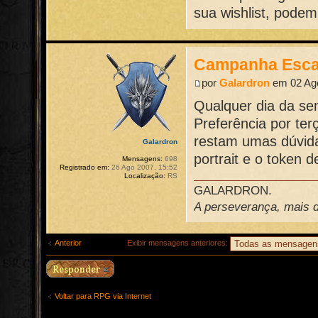
sua wishlist, pode
Campanha Esca
por
Galardron
em 02 Ago
Qualquer dia da se
Preferência por ter
restam umas dúvidas
Galardron
portrait e o token 
Mensagens:
698
Registrado em:
26 Ago 2007, 15:52
Localização:
RS
GALARDRON.
A perseverança, mais do
Anterior
Exibir mensagens anteriores:
Voltar para RPG via Internet