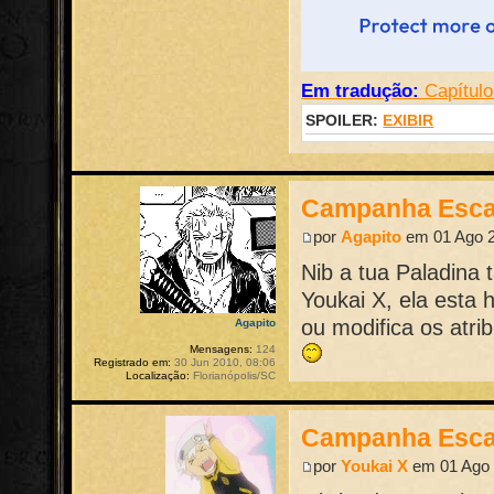
Em tradução:
Capítulo
SPOILER:
EXIBIR
Campanha Esca
por
Agapito
em 01 Ago 2
Nib a tua Paladina
Youkai X, ela esta
ou modifica os atri
Agapito
Mensagens:
124
Registrado em:
30 Jun 2010, 08:06
Localização:
Florianópolis/SC
Campanha Esca
por
Youkai X
em 01 Ago 