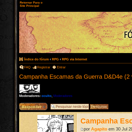
Retornar Para o
Site Principal
Índice do fórum
‹
RPG
‹
RPG via Internet
FAQ
Registrar
Entrar
Campanha Escamas da Guerra D&D4e (2 
Moderadores:
oculto
,
Moderadores
Responder
Campanha Esc
por
Agapito
em 30 Jul 2