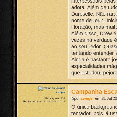
interpessoais pelas
adota. Além de tud
Duroselle. Não rar
nome de Ioun. Inic
Horação, mas muito
Além disso, Drew é 
vezes na verdade é
ao seu redor. Quas
tentando entender 
Ainda é bastante j
especialidades mági
que estudou, pejor
Campanha Esca
zweger
por
zweger
em 31 Jul 20
Mensagens:
432
Registrado em:
28 Jul 2008, 20:13
O único background
tentador, pois já u