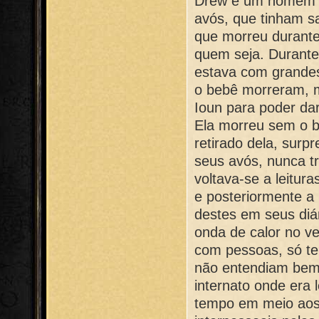
Drew é um homem c
avós, que tinham s
que morreu durante
quem seja. Durante
estava com grandes
o bebê morreram, m
Ioun para poder da
Ela morreu sem o b
retirado dela, surp
seus avós, nunca t
voltava-se a leitur
e posteriormente a
destes em seus diá
onda de calor no ve
com pessoas, só te
não entendiam bem
internato onde era 
tempo em meio aos 