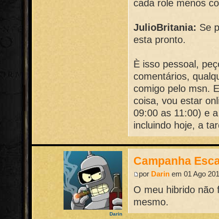
cada role menos con
JulioBritania:
Se p
esta pronto.
È isso pessoal, pe
comentários, qualq
comigo pelo msn. 
coisa, vou estar on
09:00 as 11:00) e a
incluindo hoje, a t
Campanha Esca
por
Darin
em 01 Ago 201
O meu hibrido não f
mesmo.
Darin