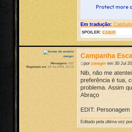
Em tradução:
Capítulo
SPOILER:
EXIBIR
Campanha Esca
zweger
por
zweger
em 30 Jul 20
Mensagens:
432
Registrado em:
28 Jul 2008, 20:13
Nib, não me atente
preferência é tua, 
problema. Assim que
Abraço
EDIT: Personagem a
Editado pela última vez po