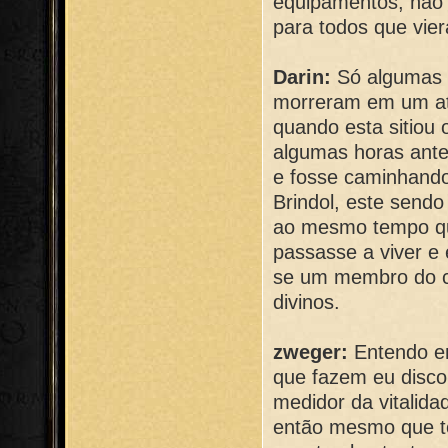
equipamentos, não 
para todos que vie
Darin:
Só algumas 
morreram em um at
quando esta sitiou o
algumas horas ante
e fosse caminhand
Brindol, este sendo
ao mesmo tempo que
passasse a viver e
se um membro do c
divinos.
zweger:
Entendo em
que fazem eu disco
medidor da vitalid
então mesmo que te