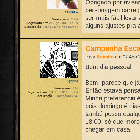
Obrigado por avisar
personagem carrega
Youkai X
ser mais fácil levar 
Mensagens:
4506
Registrado em:
29 Ago 2007, 16:26
alguns ajustes pra
Localização:
Manaus, no não-mundo
Campanha Esca
por
Agapito
em 02 Ago 2
Bom dia pessoal.
Bem, parece que j
Agapito
Mensagens:
124
Então estava pens
Registrado em:
30 Jun 2010, 08:06
Localização:
Florianópolis/SC
Minha preferencia 
pois domingo é dia
també posso qualque
18:00, só que moro
chegar em casa.