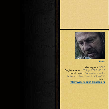
Frost
Mensagens:
3600
Registrado em:
25 Ago 2007, 03:17
Localização:
Somewhere in the
between - Mud Street - Vitória/ES
Twitter:
http://twitter.com/#!/ronaldo_fr