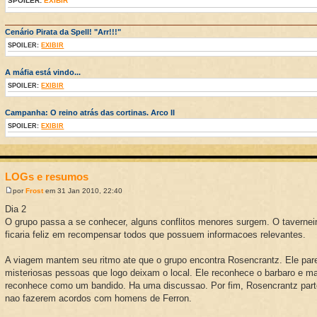
SPOILER:
EXIBIR
Cenário Pirata da Spell! "Arr!!!"
SPOILER:
EXIBIR
A máfia está vindo...
SPOILER:
EXIBIR
Campanha: O reino atrás das cortinas. Arco II
SPOILER:
EXIBIR
LOGs e resumos
por
Frost
em 31 Jan 2010, 22:40
Dia 2
O grupo passa a se conhecer, alguns conflitos menores surgem. O taverneiro
ficaria feliz em recompensar todos que possuem informacoes relevantes.
A viagem mantem seu ritmo ate que o grupo encontra Rosencrantz. Ele par
misteriosas pessoas que logo deixam o local. Ele reconhece o barbaro e m
reconhece como um bandido. Ha uma discussao. Por fim, Rosencrantz part
nao fazerem acordos com homens de Ferron.