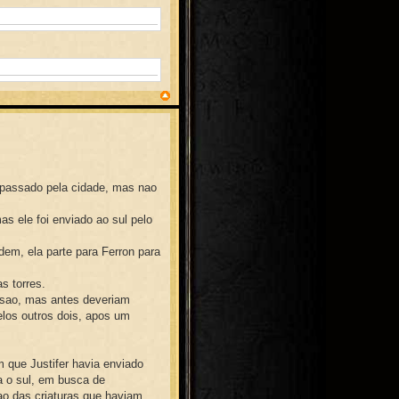
 passado pela cidade, mas nao
as ele foi enviado ao sul pelo
rdem, ela parte para Ferron para
s torres.
ssao, mas antes deveriam
los outros dois, apos um
 que Justifer havia enviado
a o sul, em busca de
o das criaturas que haviam