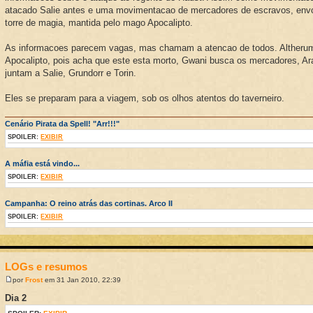
atacado Salie antes e uma movimentacao de mercadores de escravos, env
torre de magia, mantida pelo mago Apocalipto.
As informacoes parecem vagas, mas chamam a atencao de todos. Altherum
Apocalipto, pois acha que este esta morto, Gwani busca os mercadores, Ara
juntam a Salie, Grundorr e Torin.
Eles se preparam para a viagem, sob os olhos atentos do taverneiro.
Cenário Pirata da Spell! "Arr!!!"
SPOILER:
EXIBIR
A máfia está vindo...
SPOILER:
EXIBIR
Campanha: O reino atrás das cortinas. Arco II
SPOILER:
EXIBIR
LOGs e resumos
por
Frost
em 31 Jan 2010, 22:39
Dia 2