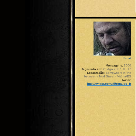
Frost
Mensagens:
3600
Registrado em:
25 Ago 2007, 03:17
Localização:
Somewhere in the
between - Mud Street - Vitória/ES
Twitter:
http://twitter.com/#!/ronaldo_fr