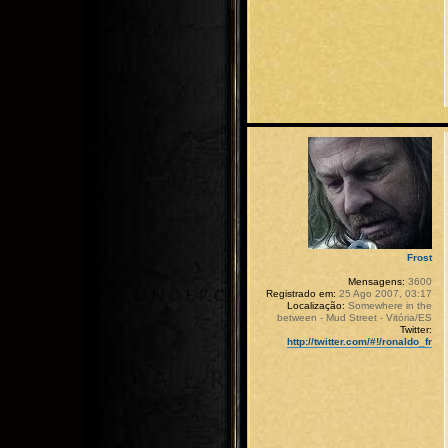
Frost
Mensagens:
3600
Registrado em:
25 Ago 2007, 03:17
Localização:
Somewhere in the
between - Mud Street - Vitória/ES
Twitter:
http://twitter.com/#!/ronaldo_fr