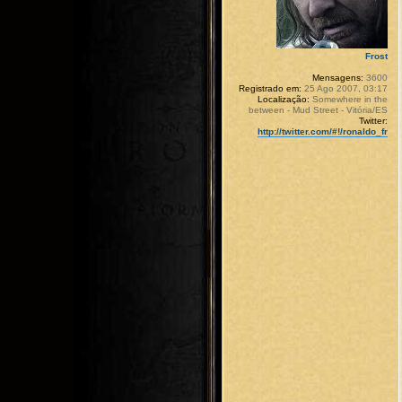
Frost
Mensagens:
3600
Registrado em:
25 Ago 2007, 03:17
Localização:
Somewhere in the
between - Mud Street - Vitória/ES
Twitter:
http://twitter.com/#!/ronaldo_fr