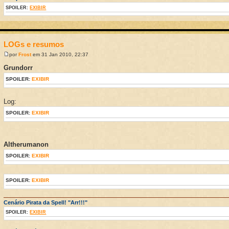
SPOILER:
EXIBIR
LOGs e resumos
por
Frost
em 31 Jan 2010, 22:37
Grundorr
SPOILER:
EXIBIR
Log:
SPOILER:
EXIBIR
Altherumanon
SPOILER:
EXIBIR
SPOILER:
EXIBIR
Cenário Pirata da Spell! "Arr!!!"
SPOILER:
EXIBIR