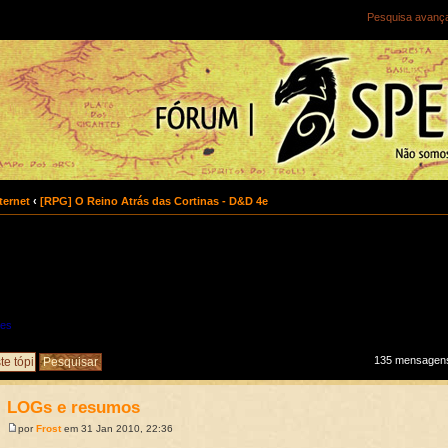
Pesquisa avanç
ternet
‹
[RPG] O Reino Atrás das Cortinas - D&D 4e
res
135 mensagen
LOGs e resumos
por
Frost
em 31 Jan 2010, 22:36