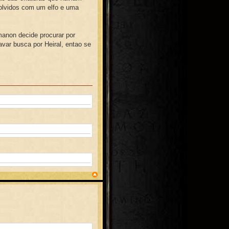
olvidos com um elfo e uma
anon decide procurar por
var busca por Heiral, entao se