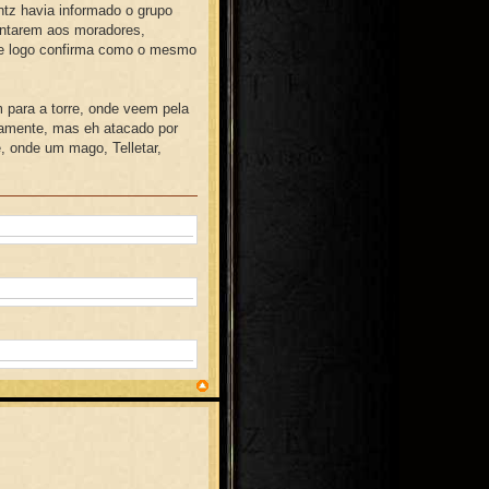
tz havia informado o grupo
untarem aos moradores,
lie logo confirma como o mesmo
m para a torre, onde veem pela
adamente, mas eh atacado por
e, onde um mago, Telletar,