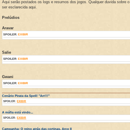
Aqui serão postados os logs e resumos dos jogos. Qualquer duvida sobre 
ser esclarecida aqui.
Prelúdios
Aravar
SPOILER:
EXIBIR
Salie
SPOILER:
EXIBIR
Gwani
SPOILER:
EXIBIR
Cenário Pirata da Spell! "Arr!!!"
SPOILER:
EXIBIR
A máfia está vindo...
SPOILER:
EXIBIR
Campanha: O reino atrás das cortinas. Arco II