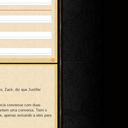
, Zack, diz que Justifer
ecia conversar com duas
antem uma conversa. Torin o
e, apenas avisando a eles para