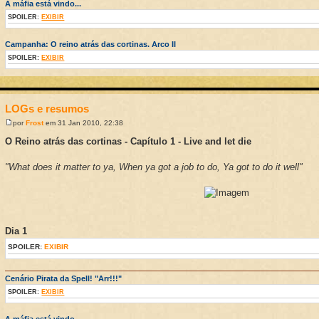
A máfia está vindo...
SPOILER:
EXIBIR
Campanha: O reino atrás das cortinas. Arco II
SPOILER:
EXIBIR
LOGs e resumos
por
Frost
em 31 Jan 2010, 22:38
O Reino atrás das cortinas - Capítulo 1 - Live and let die
"What does it matter to ya, When ya got a job to do, Ya got to do it well"
Dia 1
SPOILER:
EXIBIR
Cenário Pirata da Spell! "Arr!!!"
SPOILER:
EXIBIR
A máfia está vindo...