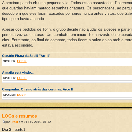
A proxima parada eh uma pequena vila. Todos estao assustados. Rosencran
que guardas haviam matado estranhas criaturas. Os personagens, ao perg
descobrem que eles foram atacados por seres nunca antes vistos, que Sa
tipo que a havia atacado.
Apesar dos pedidos de Torin, o grupo decide nao ajudar os aldeoes e parte
primeira vez as criaturas. Um combate tem inicio. Torin investe desesper
elas. Entretanto, ao final do combate, todos ficam a salvo e vao ateh a torr
estava escondido.
Cenário Pirata da Spell! "Arr!!!"
SPOILER:
EXIBIR
A máfia está vindo...
SPOILER:
EXIBIR
Campanha: O reino atrás das cortinas. Arco II
SPOILER:
EXIBIR
LOGs e resumos
por
Frost
em 04 Fev 2010, 01:12
Dia 2
- parte1