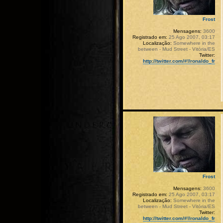
Frost
Mensagens:
3600
Registrado em:
25 Ago 2007, 03:17
Localização:
Somewhere in the
between - Mud Street - Vitória/ES
Twitter:
http://twitter.com/#!/ronaldo_fr
Frost
Mensagens:
3600
Registrado em:
25 Ago 2007, 03:17
Localização:
Somewhere in the
between - Mud Street - Vitória/ES
Twitter:
http://twitter.com/#!/ronaldo_fr