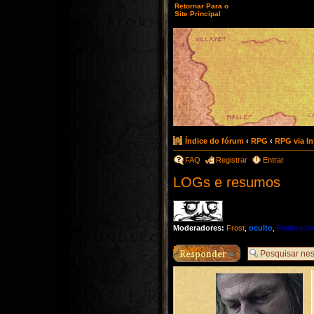
Retornar Para o
Site Principal
Índice do fórum
‹
RPG
‹
RPG via In
FAQ
Registrar
Entrar
LOGs e resumos
Moderadores:
Frost
,
oculto
,
Moderado
Responder