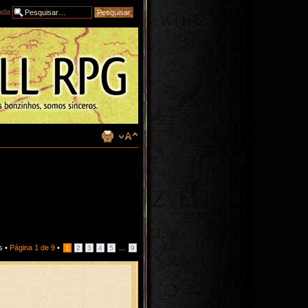
ada
s •
Página
1
de
9
•
...
1
2
3
4
5
9