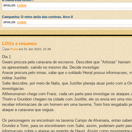
SPOILER:
EXIBIR
Campanha: O reino atrás das cortinas. Arco II
SPOILER:
EXIBIR
LOGs e resumos
por
Frost
em 31 Jan 2010, 22:39
Dia 1
Gwani procura pela caravana de escravos. Descobre que "Artistas" haviam
se apresentado, saindo no mesmo dia. Decide investigar.
Aravar procura pelo irmao, sabe que o soldado Heiral possui informacoes, m
militar Justifer.
Salie descobre, por meio de Nalia, que Justifer planeja atuar junto com a O
investigacao.
Altherumanon chega com Franz, cada um parte para investigar os ataques a
Thorin e Grundorr chegam na cidade com Justifer, ele os envia em uma mi
receber informacoes de um homem em uma taverna. Torin fora resgatado pe
ataque a caravana que seguia.
Os personagens se encontram na taverna Campo de Alvenaria, entao sabem
Grundor e Torin, para se encontrarem com Salie, assim, poderiam partir par
informacoes sobre o ataque ao regente de Haust. Assim como movimentaca