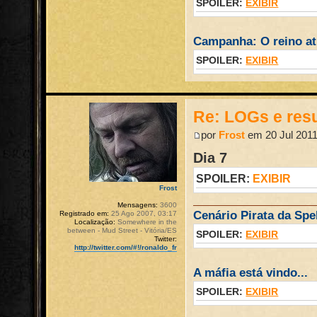
SPOILER:
EXIBIR
Campanha: O reino atr
SPOILER:
EXIBIR
Re: LOGs e re
por
Frost
em 20 Jul 2011
Dia 7
SPOILER:
EXIBIR
Frost
Mensagens:
3600
Cenário Pirata da Spel
Registrado em:
25 Ago 2007, 03:17
Localização:
Somewhere in the
between - Mud Street - Vitória/ES
SPOILER:
EXIBIR
Twitter:
http://twitter.com/#!/ronaldo_fr
A máfia está vindo...
SPOILER:
EXIBIR