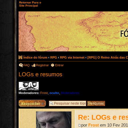
Retornar Para o
Site Principal
Índice do fórum
‹
RPG
‹
RPG via Internet
‹
[RPG] O Reino Atrás das C
FAQ
Registrar
Entrar
LOGs e resumos
Moderadores:
Frost
,
oculto
,
Moderadores
Responder
Re: LOGs e r
por
Frost
em 10 Fev 201