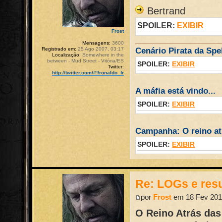
Bertrand
SPOILER:
EXIBIR
Frost
Mensagens:
3600
Registrado em:
25 Ago 2007, 03:17
Cenário Pirata da Spel
Localização:
Somewhere in the
between - Mud Street - Vitória/ES
SPOILER:
EXIBIR
Twitter:
http://twitter.com/#!/ronaldo_fr
A máfia está vindo...
SPOILER:
EXIBIR
Campanha: O reino atr
SPOILER:
EXIBIR
Re: LOGs e re
por
Frost
em 18 Fev 201
O Reino Atrás das