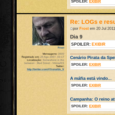
SPOILER:
EXIBIR
Re: LOGs e re
por
Frost
em 20 Jul 2011
Dia 9
SPOILER:
EXIBIR
Frost
Mensagens:
3600
Cenário Pirata da Spel
Registrado em:
25 Ago 2007, 03:17
Localização:
Somewhere in the
between - Mud Street - Vitória/ES
SPOILER:
EXIBIR
Twitter:
http://twitter.com/#!/ronaldo_fr
A máfia está vindo...
SPOILER:
EXIBIR
Campanha: O reino atr
SPOILER:
EXIBIR