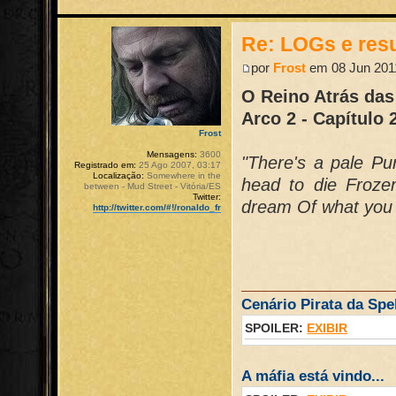
Re: LOGs e re
por
Frost
em 08 Jun 2011
O Reino Atrás das
Arco 2 - Capítulo 
Frost
Mensagens:
3600
"There's a pale Pu
Registrado em:
25 Ago 2007, 03:17
Localização:
Somewhere in the
head to die Froze
between - Mud Street - Vitória/ES
Twitter:
dream Of what you
http://twitter.com/#!/ronaldo_fr
Cenário Pirata da Spel
SPOILER:
EXIBIR
A máfia está vindo...