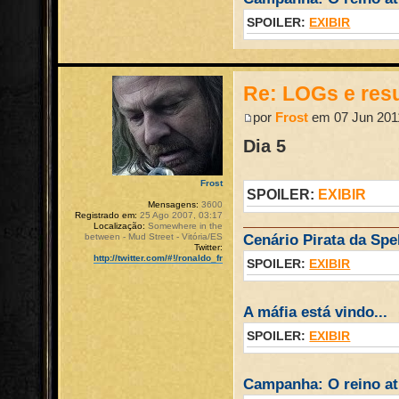
SPOILER:
EXIBIR
Re: LOGs e re
por
Frost
em 07 Jun 2011
Dia 5
Frost
SPOILER:
EXIBIR
Mensagens:
3600
Registrado em:
25 Ago 2007, 03:17
Localização:
Somewhere in the
between - Mud Street - Vitória/ES
Cenário Pirata da Spel
Twitter:
http://twitter.com/#!/ronaldo_fr
SPOILER:
EXIBIR
A máfia está vindo...
SPOILER:
EXIBIR
Campanha: O reino atr