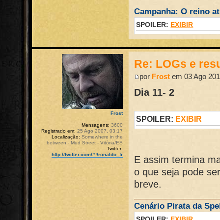
Campanha: O reino atr
SPOILER:
EXIBIR
Re: LOGs e re
por
Frost
em 03 Ago 201
Dia 11- 2
Frost
SPOILER:
EXIBIR
Mensagens:
3600
Registrado em:
25 Ago 2007, 03:17
Localização:
Somewhere in the
between - Mud Street - Vitória/ES
Twitter:
http://twitter.com/#!/ronaldo_fr
E assim termina ma
o que seja pode se
breve.
Cenário Pirata da Spel
SPOILER:
EXIBIR