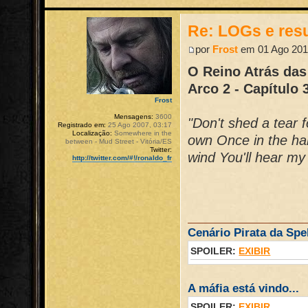
Re: LOGs e re
por
Frost
em 01 Ago 201
O Reino Atrás das
Arco 2 - Capítulo 
Frost
Mensagens:
3600
"Don't shed a tear f
Registrado em:
25 Ago 2007, 03:17
Localização:
Somewhere in the
own Once in the han
between - Mud Street - Vitória/ES
Twitter:
wind You'll hear my 
http://twitter.com/#!/ronaldo_fr
Cenário Pirata da Spel
SPOILER:
EXIBIR
A máfia está vindo...
SPOILER:
EXIBIR