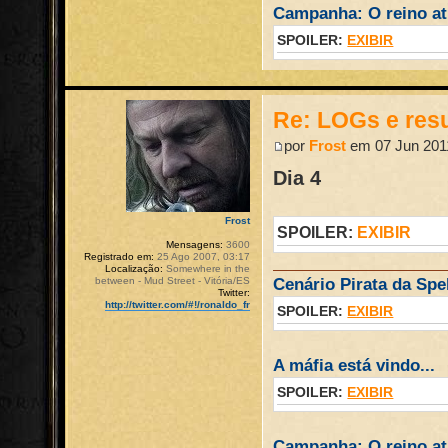
Campanha: O reino atr
SPOILER:
EXIBIR
Re: LOGs e re
por
Frost
em 07 Jun 2011
Dia 4
Frost
SPOILER:
EXIBIR
Mensagens:
3600
Registrado em:
25 Ago 2007, 03:17
Localização:
Somewhere in the
between - Mud Street - Vitória/ES
Cenário Pirata da Spel
Twitter:
http://twitter.com/#!/ronaldo_fr
SPOILER:
EXIBIR
A máfia está vindo...
SPOILER:
EXIBIR
Campanha: O reino atr