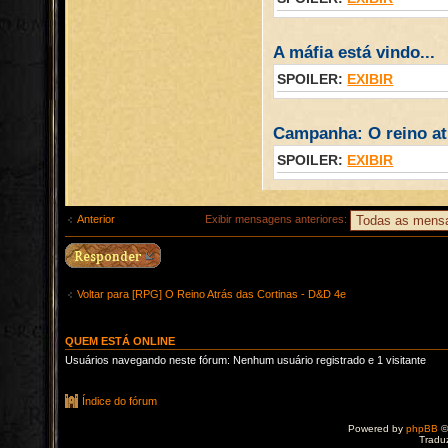
A máfia está vindo...
SPOILER:
EXIBIR
Campanha: O reino atr
SPOILER:
EXIBIR
Anterior
Exibir mensagens anteriores:
Voltar para [RPG] O Reino Atrás das Cortinas - D&D 4e
QUEM ESTÁ ONLINE
Usuários navegando neste fórum: Nenhum usuário registrado e 1 visitante
Índice do fórum
Powered by
phpBB
©
Tradu