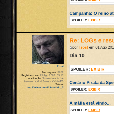
Campanha: O reino atr
SPOILER:
EXIBIR
Re: LOGs e re
por
Frost
em 01 Ago 201
Dia 10
Frost
SPOILER:
EXIBIR
Mensagens:
3600
Registrado em:
25 Ago 2007, 03:17
Localização:
Somewhere in the
between - Mud Street - Vitória/ES
Cenário Pirata da Spel
Twitter:
http://twitter.com/#!/ronaldo_fr
SPOILER:
EXIBIR
A máfia está vindo...
SPOILER:
EXIBIR