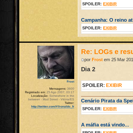
SPOILER:
EXIBIR
Campanha: O reino atr
SPOILER:
EXIBIR
Re: LOGs e re
por
Frost
em 25 Mar 201
Dia 2
Frost
SPOILER:
EXIBIR
Mensagens:
3600
Registrado em:
25 Ago 2007, 03:17
Localização:
Somewhere in the
between - Mud Street - Vitória/ES
Cenário Pirata da Spel
Twitter:
http://twitter.com/#!/ronaldo_fr
SPOILER:
EXIBIR
A máfia está vindo...
SPOILER:
EXIBIR