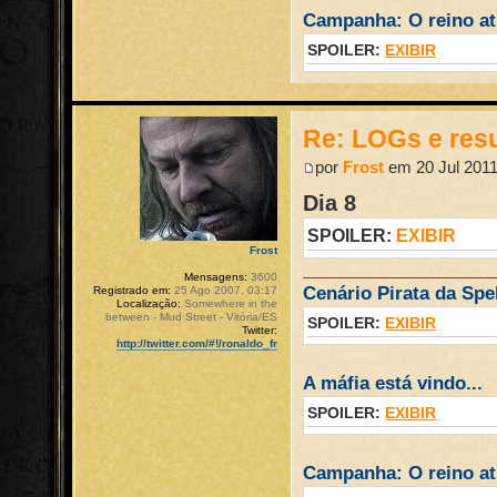
Campanha: O reino atr
SPOILER:
EXIBIR
Re: LOGs e re
por
Frost
em 20 Jul 2011
Dia 8
SPOILER:
EXIBIR
Frost
Mensagens:
3600
Cenário Pirata da Spel
Registrado em:
25 Ago 2007, 03:17
Localização:
Somewhere in the
between - Mud Street - Vitória/ES
SPOILER:
EXIBIR
Twitter:
http://twitter.com/#!/ronaldo_fr
A máfia está vindo...
SPOILER:
EXIBIR
Campanha: O reino atr