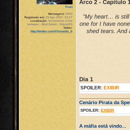
Arco 2 - Capítulo 
Frost
Mensagens:
3600
"My heart… is sti
Registrado em:
25 Ago 2007, 03:17
Localização:
Somewhere in the
one for I have non
between - Mud Street - Vitória/ES
Twitter:
shed tears. And a
http://twitter.com/#!/ronaldo_fr
Dia 1
SPOILER:
EXIBIR
Cenário Pirata da Spel
SPOILER:
EXIBIR
A máfia está vindo...