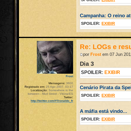
Campanha: O reino atr
SPOILER:
EXIBIR
Re: LOGs e re
por
Frost
em 07 Jun 2011
Dia 3
SPOILER:
EXIBIR
Frost
Mensagens:
3600
Cenário Pirata da Spel
Registrado em:
25 Ago 2007, 03:17
Localização:
Somewhere in the
between - Mud Street - Vitória/ES
SPOILER:
EXIBIR
Twitter:
http://twitter.com/#!/ronaldo_fr
A máfia está vindo...
SPOILER:
EXIBIR