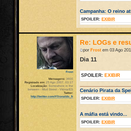
Campanha: O reino atr
SPOILER:
EXIBIR
Re: LOGs e re
por
Frost
em 03 Ago 201
Dia 11
Frost
SPOILER:
EXIBIR
Mensagens:
3600
Registrado em:
25 Ago 2007, 03:17
Localização:
Somewhere in the
between - Mud Street - Vitória/ES
Cenário Pirata da Spel
Twitter:
http://twitter.com/#!/ronaldo_fr
SPOILER:
EXIBIR
A máfia está vindo...
SPOILER:
EXIBIR