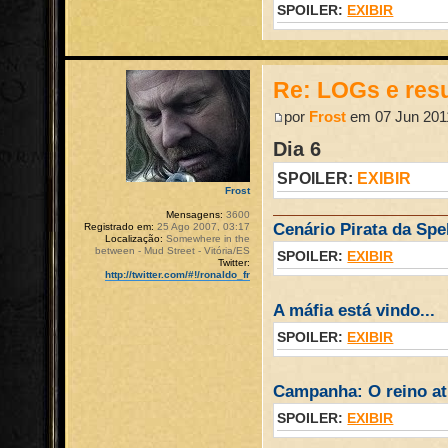
SPOILER:
EXIBIR
Re: LOGs e re
por
Frost
em 07 Jun 2011
Dia 6
SPOILER:
EXIBIR
Frost
Mensagens:
3600
Cenário Pirata da Spel
Registrado em:
25 Ago 2007, 03:17
Localização:
Somewhere in the
between - Mud Street - Vitória/ES
SPOILER:
EXIBIR
Twitter:
http://twitter.com/#!/ronaldo_fr
A máfia está vindo...
SPOILER:
EXIBIR
Campanha: O reino atr
SPOILER:
EXIBIR