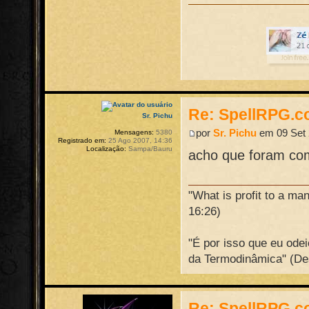
Re: SpellRPG.c
Sr. Pichu
por
Sr. Pichu
em 09 Set 
Mensagens:
5380
Registrado em:
25 Ago 2007, 14:36
Localização:
Sampa/Bauru
acho que foram come
"What is profit to a ma
16:26)
"É por isso que eu ode
da Termodinâmica" (De
Re: SpellRPG.c