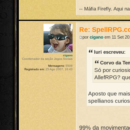
-- Máfia Firefly. Aqui 
Re: SpellRPG.c
por
cigano
em 11 Set 20
Iuri escreveu:
cigano
Coordenador da seção Jogos Sociais
Corvo da Te
Mensagens:
5508
Só por curios
Registrado em:
25 Ago 2007, 16:43
AllefRPG? quer
Aposto que mais
spellianos curio
99% da movimentaçã