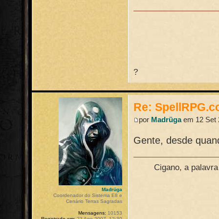
?
Re: SpellRPG.c
por
Madrüga
em 12 Set 
Gente, desde quan
Cigano, a palavr
Madrüga
Coordenador do Sistema E8 e
Cenário Terras Sagradas
Mensagens:
10153
Registrado em:
23 Ago 2007, 12:30