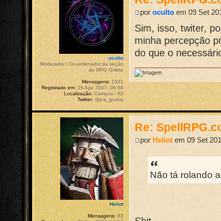
por
oculto
em 09 Set 201
Sim, isso, twiter, 
minha percepção pr
do que o necessári
oculto
Moderador / Co-ordenador da seção
de RPG Online
Mensagens:
1521
Registrado em:
26 Ago 2007, 06:59
Localização:
Campos / RJ
Twitter:
@jca_godoy
Re: SpellRPG.c
por
Heliot
em 09 Set 201
Não tá rolando a
Heliot
Mensagens:
83
Shit.