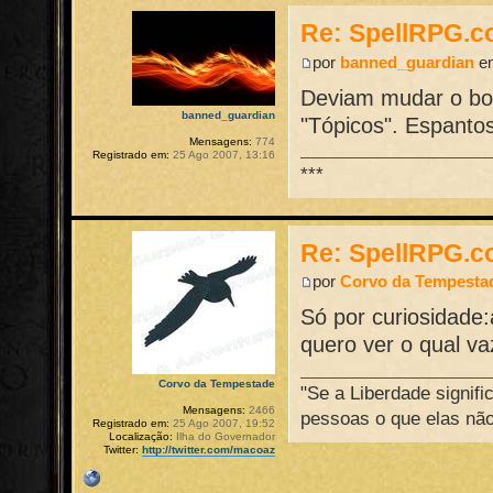
Re: SpellRPG.c
por
banned_guardian
em
Deviam mudar o bot
banned_guardian
"Tópicos". Espantos
Mensagens:
774
Registrado em:
25 Ago 2007, 13:16
***
Re: SpellRPG.c
por
Corvo da Tempesta
Só por curiosidade
quero ver o qual vaz
Corvo da Tempestade
"Se a Liberdade signifi
Mensagens:
2466
pessoas o que elas não
Registrado em:
25 Ago 2007, 19:52
Localização:
Ilha do Governador
Twitter:
http://twitter.com/macoaz