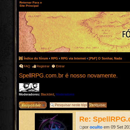
Retornar Para o
Site Principal
Índice do fórum
‹
RPG
‹
RPG via Internet
‹
[PbF] O Sonhar, Nada
FAQ
Registrar
Entrar
SpellRPG.com.br é nosso novamente.
Moderadores:
Blackbird
,
Moderadores
Responder
Re: SpellRPG.
por
oculto
em 09 Set 201