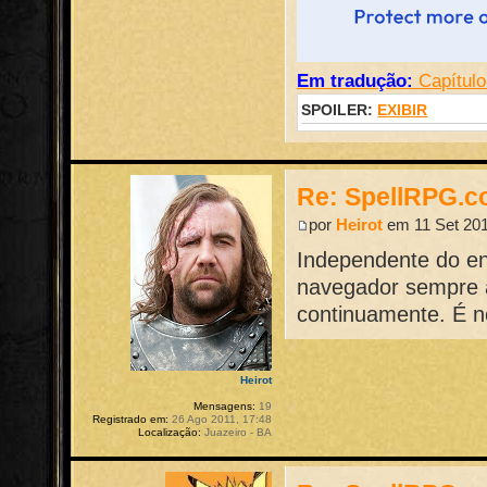
Em tradução:
Capítulo
SPOILER:
EXIBIR
Re: SpellRPG.c
por
Heirot
em 11 Set 201
Independente do en
navegador sempre a
continuamente. É n
Heirot
Mensagens:
19
Registrado em:
26 Ago 2011, 17:48
Localização:
Juazeiro - BA