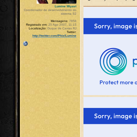
Lumine Miyavi
Coordenador de desenvolvimento do
sistema S2
Mensagens:
7856
Registrado em:
25 Ago 2007, 11:15
Localização:
Duque de Caxias RJ
Twitter:
http://twitter.com/PhielLumine