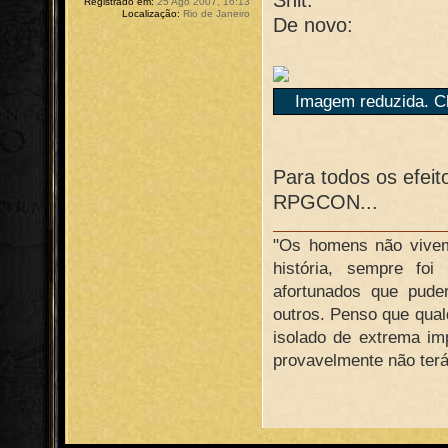
Registrado em:
25 Ago 2007, 16:13
Localização:
Rio de Janeiro
De novo:
Imagem reduzida. Cl
Para todos os efei
RPGCON...
"Os homens não vivem 
história, sempre fo
afortunados que pude
outros. Penso que qualq
isolado de extrema im
provavelmente não terá