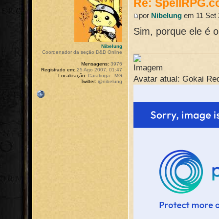
Re: SpellRPG.c
por
Nibelung
em 11 Set 
Sim, porque ele é 
Nibelung
Coordenador da seção D&D Online
Mensagens:
3976
Registrado em:
25 Ago 2007, 01:47
Localização:
Caratinga - MG
Avatar atual: Gokai Re
Twitter:
@nibelung