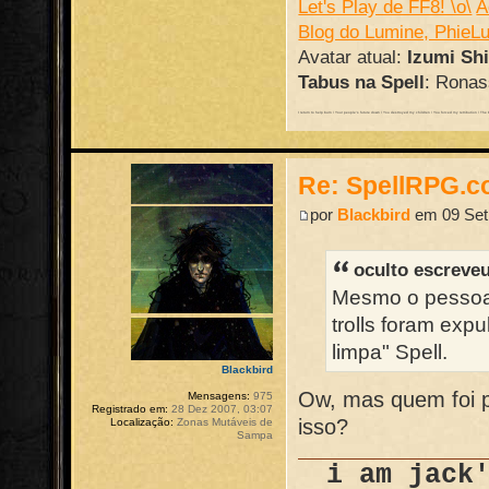
Let's Play de FF8! \o\
A
Blog do Lumine, PhieL
Avatar atual:
Izumi Sh
Tabus na Spell
: Ronass
I return to help burn / Your people's future down / You destroyed my children / You forced my retribution / The batt
Re: SpellRPG.c
por
Blackbird
em 09 Set 
oculto escreve
Mesmo o pessoal 
trolls foram expu
limpa" Spell.
Blackbird
Ow, mas quem foi p
Mensagens:
975
Registrado em:
28 Dez 2007, 03:07
isso?
Localização:
Zonas Mutáveis de
Sampa
i am jack