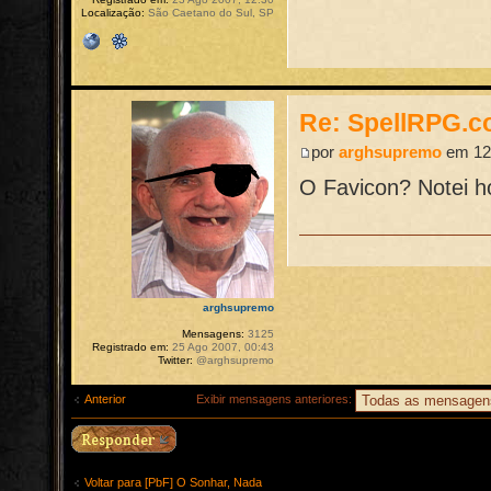
Localização:
São Caetano do Sul, SP
Re: SpellRPG.c
por
arghsupremo
em 12 
O Favicon? Notei h
arghsupremo
Mensagens:
3125
Registrado em:
25 Ago 2007, 00:43
Twitter:
@arghsupremo
Anterior
Exibir mensagens anteriores:
Voltar para [PbF] O Sonhar, Nada