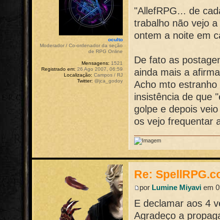
"AllefRPG... de cad
trabalho não vejo 
ontem a noite em c
oculto
Moderador / Co-ordenador da seção
de RPG Online
De fato as postagen
Mensagens:
1521
Registrado em:
26 Ago 2007, 06:59
ainda mais a afirm
Localização:
Campos / RJ
Twitter:
@jca_godoy
Acho mto estranho 
insistência de que 
golpe e depois veio 
os vejo frequentar a
Re: SpellRPG.c
por
Lumine Miyavi
em 09
E declamar aos 4 ve
Agradeço a propag