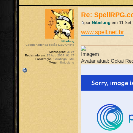
Re: SpellRPG.c
por
Nibelung
em 11 Set 
www.spell.net.br
Nibelung
Coordenador da seção D&D Online
Mensagens:
3976
Registrado em:
25 Ago 2007, 01:47
Localização:
Caratinga - MG
Avatar atual: Gokai Re
Twitter:
@nibelung