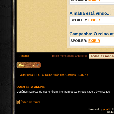
A máfia está vindo...
SPOILER:
EXIBIR
Campanha: O reino atr
SPOILER:
EXIBIR
Anterior
Exibir mensagens anteriores:
Voltar para [RPG] O Reino Atrás das Cortinas - D&D 4e
QUEM ESTÁ ONLINE
Usuários navegando neste fórum: Nenhum usuário registrado e 0 visitantes
Índice do fórum
Powered by
phpBB
©
Tradu