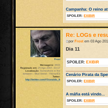
Campanha: O reino atr
SPOILER:
EXIBIR
Re: LOGs e re
por
Frost
em 03 Ago 201
Dia 11
Frost
SPOILER:
EXIBIR
Mensagens:
3600
Registrado em:
25 Ago 2007, 03:17
Localização:
Somewhere in the
between - Mud Street - Vitória/ES
Cenário Pirata da Spel
Twitter:
http://twitter.com/#!/ronaldo_fr
SPOILER:
EXIBIR
A máfia está vindo...
SPOILER:
EXIBIR