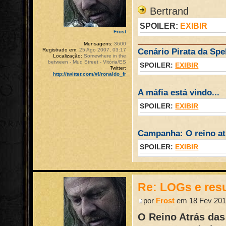
Bertrand
SPOILER:
EXIBIR
Frost
Mensagens:
3600
Registrado em:
25 Ago 2007, 03:17
Cenário Pirata da Spel
Localização:
Somewhere in the
between - Mud Street - Vitória/ES
SPOILER:
EXIBIR
Twitter:
http://twitter.com/#!/ronaldo_fr
A máfia está vindo...
SPOILER:
EXIBIR
Campanha: O reino atr
SPOILER:
EXIBIR
Re: LOGs e re
por
Frost
em 18 Fev 201
O Reino Atrás das