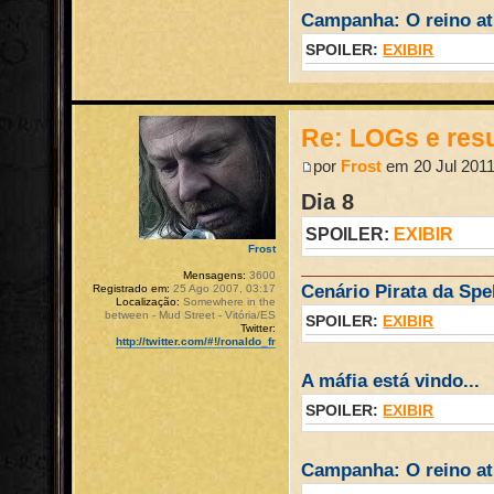
Campanha: O reino atr
SPOILER:
EXIBIR
Re: LOGs e re
por
Frost
em 20 Jul 2011
Dia 8
SPOILER:
EXIBIR
Frost
Mensagens:
3600
Cenário Pirata da Spel
Registrado em:
25 Ago 2007, 03:17
Localização:
Somewhere in the
between - Mud Street - Vitória/ES
SPOILER:
EXIBIR
Twitter:
http://twitter.com/#!/ronaldo_fr
A máfia está vindo...
SPOILER:
EXIBIR
Campanha: O reino atr