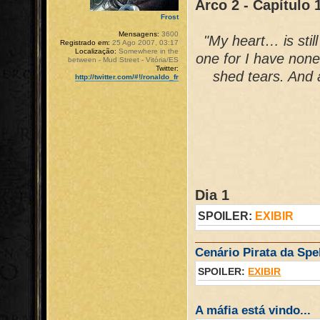
Arco 2 - Capítulo 
Frost
Mensagens:
3600
"My heart… is sti
Registrado em:
25 Ago 2007, 03:17
Localização:
Somewhere in the
one for I have non
between - Mud Street - Vitória/ES
Twitter:
shed tears. And a
http://twitter.com/#!/ronaldo_fr
Dia 1
SPOILER:
EXIBIR
Cenário Pirata da Spel
SPOILER:
EXIBIR
A máfia está vindo...