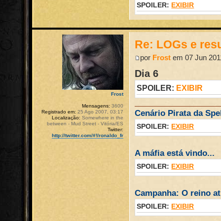
SPOILER:
EXIBIR
Re: LOGs e re
por
Frost
em 07 Jun 2011
Dia 6
SPOILER:
EXIBIR
Frost
Mensagens:
3600
Cenário Pirata da Spel
Registrado em:
25 Ago 2007, 03:17
Localização:
Somewhere in the
between - Mud Street - Vitória/ES
SPOILER:
EXIBIR
Twitter:
http://twitter.com/#!/ronaldo_fr
A máfia está vindo...
SPOILER:
EXIBIR
Campanha: O reino atr
SPOILER:
EXIBIR