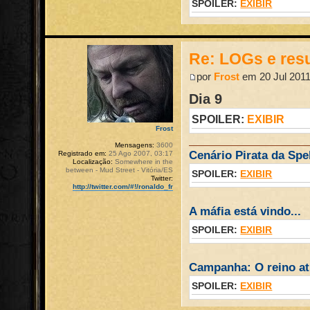
SPOILER:
EXIBIR
Re: LOGs e re
por
Frost
em 20 Jul 2011
Dia 9
SPOILER:
EXIBIR
Frost
Mensagens:
3600
Cenário Pirata da Spel
Registrado em:
25 Ago 2007, 03:17
Localização:
Somewhere in the
between - Mud Street - Vitória/ES
SPOILER:
EXIBIR
Twitter:
http://twitter.com/#!/ronaldo_fr
A máfia está vindo...
SPOILER:
EXIBIR
Campanha: O reino atr
SPOILER:
EXIBIR