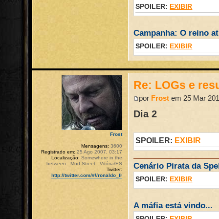
SPOILER:
EXIBIR
Campanha: O reino atr
SPOILER:
EXIBIR
Re: LOGs e re
por
Frost
em 25 Mar 201
Dia 2
Frost
SPOILER:
EXIBIR
Mensagens:
3600
Registrado em:
25 Ago 2007, 03:17
Localização:
Somewhere in the
between - Mud Street - Vitória/ES
Cenário Pirata da Spel
Twitter:
http://twitter.com/#!/ronaldo_fr
SPOILER:
EXIBIR
A máfia está vindo...
SPOILER:
EXIBIR