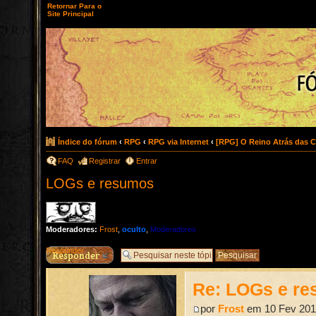
Retornar Para o
Site Principal
Índice do fórum
‹
RPG
‹
RPG via Internet
‹
[RPG] O Reino Atrás das C
FAQ
Registrar
Entrar
LOGs e resumos
Moderadores:
Frost
,
oculto
,
Moderadores
Responder
Re: LOGs e r
por
Frost
em 10 Fev 201