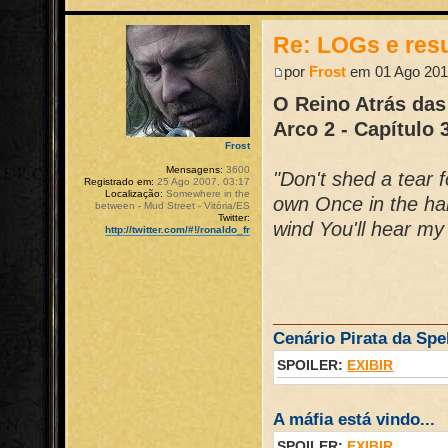
Re: LOGs e re
por
Frost
em 01 Ago 201
O Reino Atrás das
Arco 2 - Capítulo 
Frost
Mensagens:
3600
"Don't shed a tear f
Registrado em:
25 Ago 2007, 03:17
Localização:
Somewhere in the
own Once in the han
between - Mud Street - Vitória/ES
Twitter:
wind You'll hear my 
http://twitter.com/#!/ronaldo_fr
Cenário Pirata da Spel
SPOILER:
EXIBIR
A máfia está vindo...
SPOILER:
EXIBIR