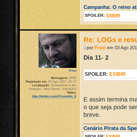
Campanha: O reino atr
SPOILER:
EXIBIR
Re: LOGs e re
por
Frost
em 03 Ago 201
Dia 11- 2
Frost
SPOILER:
EXIBIR
Mensagens:
3600
Registrado em:
25 Ago 2007, 03:17
Localização:
Somewhere in the
between - Mud Street - Vitória/ES
Twitter:
http://twitter.com/#!/ronaldo_fr
E assim termina ma
o que seja pode se
breve.
Cenário Pirata da Spel
SPOILER:
EXIBIR