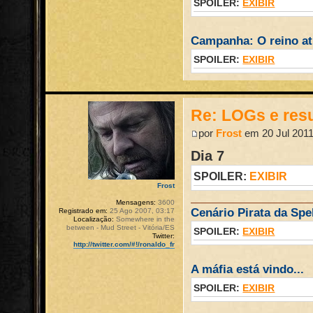
SPOILER:
EXIBIR
Campanha: O reino atr
SPOILER:
EXIBIR
Re: LOGs e re
por
Frost
em 20 Jul 2011
Dia 7
SPOILER:
EXIBIR
Frost
Mensagens:
3600
Cenário Pirata da Spel
Registrado em:
25 Ago 2007, 03:17
Localização:
Somewhere in the
between - Mud Street - Vitória/ES
SPOILER:
EXIBIR
Twitter:
http://twitter.com/#!/ronaldo_fr
A máfia está vindo...
SPOILER:
EXIBIR