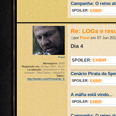
Campanha: O reino atr
SPOILER:
EXIBIR
Re: LOGs e re
por
Frost
em 07 Jun 2011
Dia 4
Frost
SPOILER:
EXIBIR
Mensagens:
3600
Registrado em:
25 Ago 2007, 03:17
Localização:
Somewhere in the
between - Mud Street - Vitória/ES
Cenário Pirata da Spel
Twitter:
http://twitter.com/#!/ronaldo_fr
SPOILER:
EXIBIR
A máfia está vindo...
SPOILER:
EXIBIR
Campanha: O reino atr