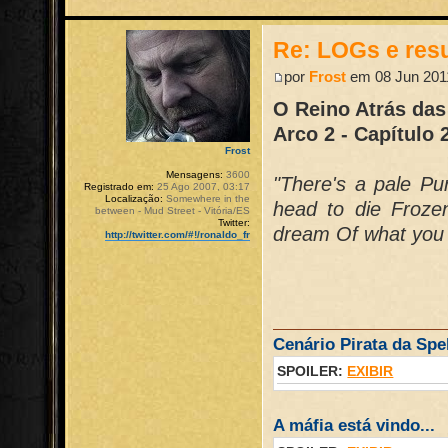
Re: LOGs e re
por
Frost
em 08 Jun 2011
O Reino Atrás das
Arco 2 - Capítulo 
Frost
Mensagens:
3600
"There's a pale Pu
Registrado em:
25 Ago 2007, 03:17
Localização:
Somewhere in the
head to die Froze
between - Mud Street - Vitória/ES
Twitter:
dream Of what you
http://twitter.com/#!/ronaldo_fr
Cenário Pirata da Spel
SPOILER:
EXIBIR
A máfia está vindo...