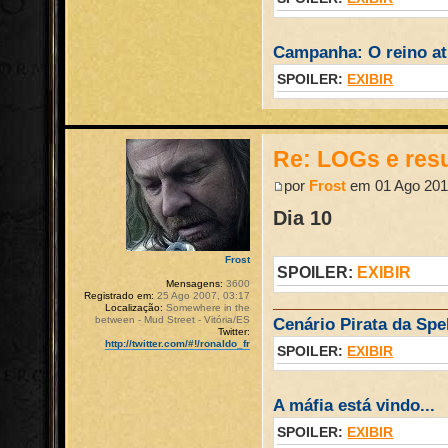
Campanha: O reino atr
SPOILER:
EXIBIR
Re: LOGs e re
por
Frost
em 01 Ago 201
Dia 10
Frost
SPOILER:
EXIBIR
Mensagens:
3600
Registrado em:
25 Ago 2007, 03:17
Localização:
Somewhere in the
between - Mud Street - Vitória/ES
Cenário Pirata da Spel
Twitter:
http://twitter.com/#!/ronaldo_fr
SPOILER:
EXIBIR
A máfia está vindo...
SPOILER:
EXIBIR