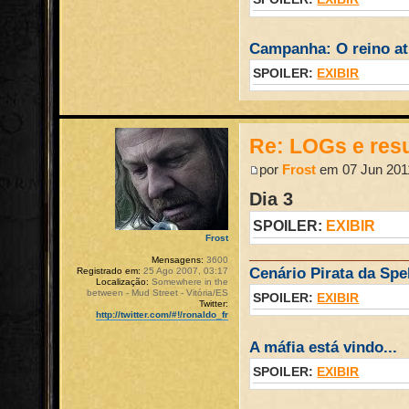
Campanha: O reino atr
SPOILER:
EXIBIR
Re: LOGs e re
por
Frost
em 07 Jun 2011
Dia 3
SPOILER:
EXIBIR
Frost
Mensagens:
3600
Cenário Pirata da Spel
Registrado em:
25 Ago 2007, 03:17
Localização:
Somewhere in the
between - Mud Street - Vitória/ES
SPOILER:
EXIBIR
Twitter:
http://twitter.com/#!/ronaldo_fr
A máfia está vindo...
SPOILER:
EXIBIR