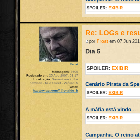
SPOILER:
EXIBIR
Re: LOGs e re
por
Frost
em 07 Jun 2011
Dia 5
Frost
SPOILER:
EXIBIR
Mensagens:
3600
Registrado em:
25 Ago 2007, 03:17
Localização:
Somewhere in the
between - Mud Street - Vitória/ES
Cenário Pirata da Spel
Twitter:
http://twitter.com/#!/ronaldo_fr
SPOILER:
EXIBIR
A máfia está vindo...
SPOILER:
EXIBIR
Campanha: O reino atr