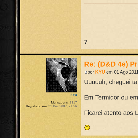
?
Re: (D&D 4e) Pr
por
KYU
em 01 Ago 2011
Uuuuuh, cheguei t
KYU
Em Termidor ou em
Mensagens:
1317
Registrado em:
21 Dez 2007, 21:56
Ficarei atento aos