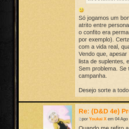
Só jogamos um bom
atrito entre perso
o confito era perma
por exemplo). Cert
com a vida real, q
Vendo que, apesar 
lista de suplentes,
Sem problema. Se tr
campanha.
Desejo sorte a tod
Re: (D&D 4e) Pr
por
Youkai X
em 04 Ago 
Quando me refiro a 