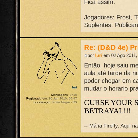
Fica assim:
Jogadores: Frost, To
Suplentes: Publica
Re: (D&D 4e) Pr
por
Iuri
em 02 Ago 2011,
Então, hoje saiu m
aula até tarde da n
poder chegar em c
mudar o horario pr
Iuri
Mensagens:
2715
Registrado em:
30 Jan 2010, 09:47
CURSE YOUR 
Localização:
Porto Alegre - RS
BETRAYAL!!!
-- Máfia Firefly. Aqui 