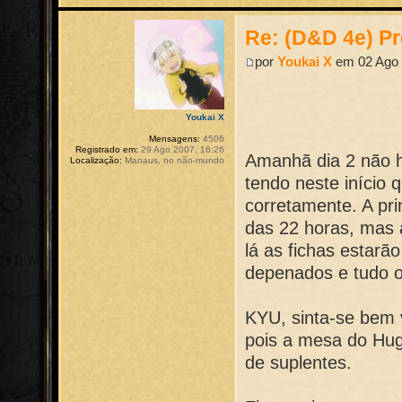
Re: (D&D 4e) Pr
por
Youkai X
em 02 Ago 
Youkai X
Mensagens:
4506
Registrado em:
29 Ago 2007, 16:26
Amanhã dia 2 não 
Localização:
Manaus, no não-mundo
tendo neste início 
corretamente. A pri
das 22 horas, mas
lá as fichas estar
depenados e tudo o
KYU, sinta-se bem v
pois a mesa do Hugo
de suplentes.