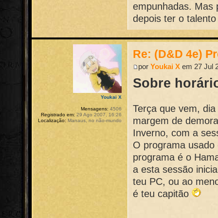
empunhadas. Mas p
depois ter o talento
Re: (D&D 4e) Pr
por
Youkai X
em 27 Jul 2
Sobre horári
Youkai X
Terça que vem, dia 
Mensagens:
4506
Registrado em:
29 Ago 2007, 16:26
margem de demora d
Localização:
Manaus, no não-mundo
Inverno, com a se
O programa usado é
programa é o Hamac
a esta sessão inici
teu PC, ou ao meno
é teu capitão