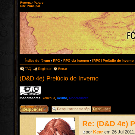
Retornar Para o
Site Principal
Índice do fórum
‹
RPG
‹
RPG via Internet
‹
[RPG] Prelúdio de Inverno
FAQ
Registrar
Entrar
(D&D 4e) Prelúdio do Inverno
Moderadores:
Youkai X
,
oculto
,
Moderadores
Responder
Re: (D&D 4e) P
por
Kear
em 26 Jul 2011,