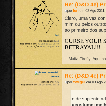
Re: (D&D 4e) Pr
por
Iuri
em 02 Ago 2011,
Claro, uma vez cons
mim ou pelos outro
ao primeiro dos sup
Iuri
CURSE YOUR 
Mensagens:
2715
Registrado em:
30 Jan 2010, 09:47
BETRAYAL!!!
Localização:
Porto Alegre - RS
-- Máfia Firefly. Aqui 
Re: (D&D 4e) Pr
zweger
por
zweger
em 03 Ago 20
Mensagens:
432
Registrado em:
28 Jul 2008, 20:13
e de suplente a
acostumei melh