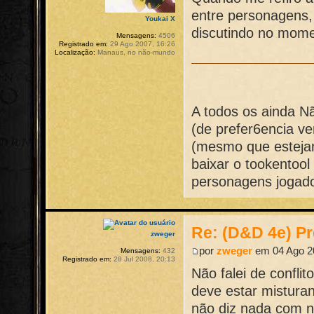
entre personagens, 
Youkai X
discutindo no mome
Mensagens:
4506
Registrado em:
29 Ago 2007, 16:26
Localização:
Manaus, no não-mundo
A todos os ainda N
(de prefer6encia v
(mesmo que esteja
baixar o tookentool
personagens jogador
Re: (D&D 4e) Pr
zweger
por
zweger
em 04 Ago 20
Mensagens:
432
Registrado em:
28 Jul 2008, 20:13
Não falei de confli
deve estar mistura
não diz nada com n