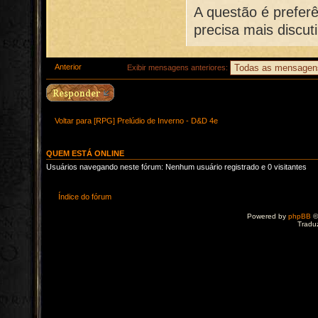
A questão é prefer
precisa mais discuti
Anterior
Exibir mensagens anteriores:
Voltar para [RPG] Prelúdio de Inverno - D&D 4e
QUEM ESTÁ ONLINE
Usuários navegando neste fórum: Nenhum usuário registrado e 0 visitantes
Índice do fórum
Powered by
phpBB
©
Tradu