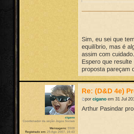
Sim, eu sei que te
equilíbrio, mas é a
assim com cuidado.
Espero que resulte
proposta pareçam d
Re: (D&D 4e) Pr
por
cigano
em 31 Jul 201
Arthur Pasindar pr
cigano
Coordenador da seção Jogos Sociais
Mensagens:
5508
Registrado em:
25 Ago 2007, 16:43