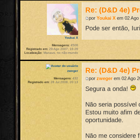
Re: (D&D 4e) Pr
por
Youkai X
em 02 Ago 
Pode ser então, Iuri
Youkai X
Mensagens:
4506
Registrado em:
29 Ago 2007, 16:26
Localização:
Manaus, no não-mundo
Re: (D&D 4e) Pr
zweger
por
zweger
em 02 Ago 20
Mensagens:
432
Registrado em:
28 Jul 2008, 20:13
Segura a onda!
Não seria possível 
Estou muito afim d
oportunidade.
Não me considere fo