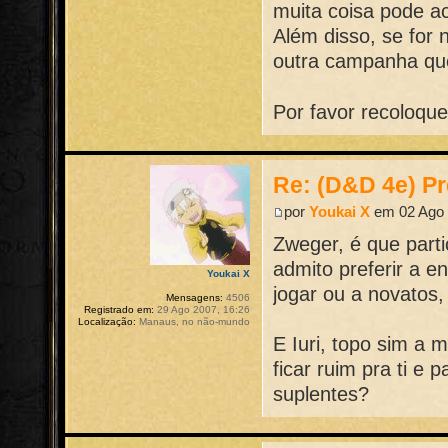
muita coisa pode a
Além disso, se for 
outra campanha qu
Por favor recoloqu
Re: (D&D 4e) Pr
por
Youkai X
em 02 Ago 
Zweger, é que part
admito preferir a 
Youkai X
jogar ou a novatos,
Mensagens:
4506
Registrado em:
29 Ago 2007, 16:26
Localização:
Manaus, no não-mundo
E Iuri, topo sim a 
ficar ruim pra ti e
suplentes?