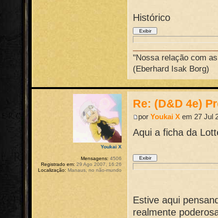
Histórico
"Nossa relação com as 
(Eberhard Isak Borg)
Re: (D&D 4e) Pr
por
Youkai X
em 27 Jul 2
Aqui a ficha da Lot
Youkai X
Mensagens:
4506
Registrado em:
29 Ago 2007, 16:26
Localização:
Manaus, no não-mundo
Estive aqui pensan
realmente poderosa