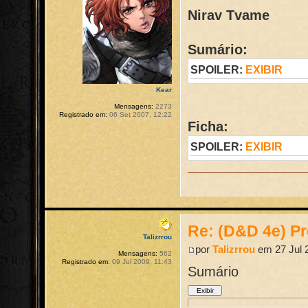
Nirav Tvame
Sumário:
SPOILER:
EXIBIR
Kear
Mensagens:
2273
Registrado em:
06 Set 2007, 12:22
Ficha:
SPOILER:
EXIBIR
Re: (D&D 4e) Pr
Talizrrou
por
Talizrrou
em 27 Jul 
Mensagens:
562
Registrado em:
09 Jul 2009, 11:43
Sumário