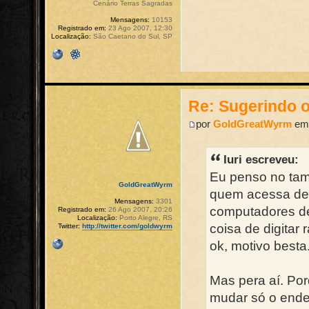
Cenário Terras Sagradas
Mensagens:
10153
Registrado em:
23 Ago 2007, 12:30
Localização:
São Caetano do Sul, SP
Re: Sugerindo o
por
GoldGreatWyrm
em 
Iuri escreveu:
Eu penso no ta
GoldGreatWyrm
quem acessa de f
Mensagens:
3301
computadores de 
Registrado em:
26 Ago 2007, 20:26
Localização:
Porto Alegre, RS
coisa de digitar 
Twitter:
http://twitter.com/goldwyrm
ok, motivo besta
Mas pera aí. Po
mudar só o ender