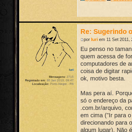
Re: Sugerindo o
por
Iuri
em 11 Set 2011, 
Eu penso no taman
quem acessa de fora
computadores de ami
coisa de digitar rap
Iuri
ok, motivo besta.
Mensagens:
2715
Registrado em:
30 Jan 2010, 09:47
Localização:
Porto Alegre - RS
Mas pera aí. Porqu
só o endereço da pá
.com.br/arquivo, c
em cima ("Ir para o
direcionando para 
algum lugar). Não 