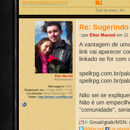
http://www.spellrpg.com.br/v4
3
Total de votos : 69
Re: Sugerindo 
por
Eltor Macnol
em 11 
A vantagem de uma
link vai aparecer c
linkado se for com 
spellrpg.com.br/pa
Eltor Macnol
spellrpg.com.br/p
Administrador
Mensagens:
6691
Registrado em:
17 Ago 2007, 17:42
Localização:
Novo Hamburgo - RS
Não sei se expliqu
Twitter:
http://twitter.com/Macnol
Não é um empecilho
"comunidade", seri
Gmail/gtalk/MSN: g
@Macnol
Faceboo