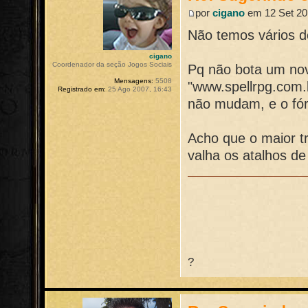
por
cigano
em 12 Set 20
Não temos vários 
cigano
Coordenador da seção Jogos Sociais
Pq não bota um nov
Mensagens:
5508
"www.spellrpg.com.b
Registrado em:
25 Ago 2007, 16:43
não mudam, e o fó
Acho que o maior t
valha os atalhos d
?