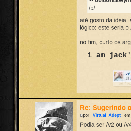
GoldGreatWyrm
/b/
até gosto da ideia.
lógico: este seria o 
no fim, curto os a
i am jack
Re: Sugerindo o
por
_Virtual_Adept_
em 
Podia ser /v2 ou /