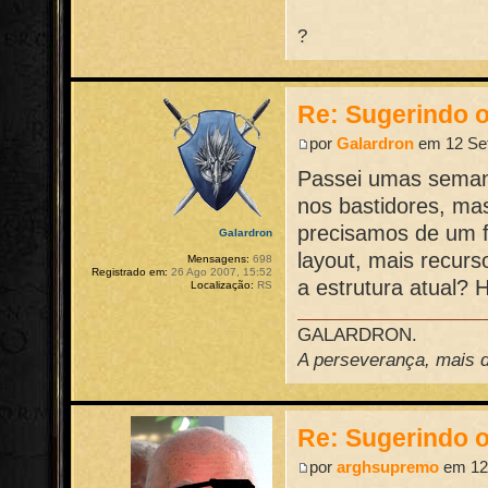
?
Re: Sugerindo o
por
Galardron
em 12 Set
Passei umas semana
nos bastidores, mas
precisamos de um 
Galardron
layout, mais recur
Mensagens:
698
Registrado em:
26 Ago 2007, 15:52
a estrutura atual? 
Localização:
RS
GALARDRON.
A perseverança, mais do
Re: Sugerindo o
por
arghsupremo
em 12 