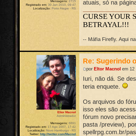
atuais, só na página 
Mensagens:
2715
Registrado em:
30 Jan 2010, 09:47
Localização:
Porto Alegre - RS
CURSE YOUR 
BETRAYAL!!!
-- Máfia Firefly. Aqui 
Re: Sugerindo o
por
Eltor Macnol
em 12 
Iuri, não dá. Se de
teria enquete.
Os arquivos do fóru
isso eles são acess
Eltor Macnol
fórum novo precisa
Administrador
pasta /preview), po
Mensagens:
6691
Registrado em:
17 Ago 2007, 17:42
Localização:
Novo Hamburgo - RS
spellrpg.com.br/pas
Twitter:
http://twitter.com/Macnol