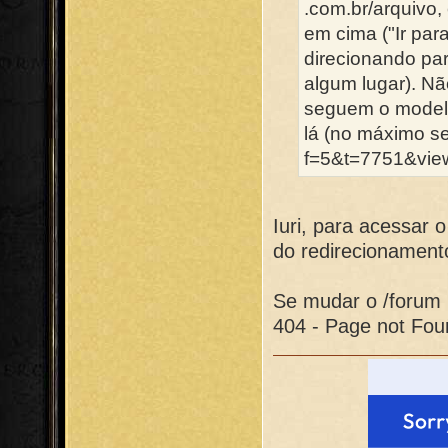
.com.br/arquivo
em cima ("Ir par
direcionando par
algum lugar). Nã
seguem o modelo
lá (no máximo s
f=5&t=7751&view
Iuri, para acessar 
do redirecionament
Se mudar o /forum p
404 - Page not Fou