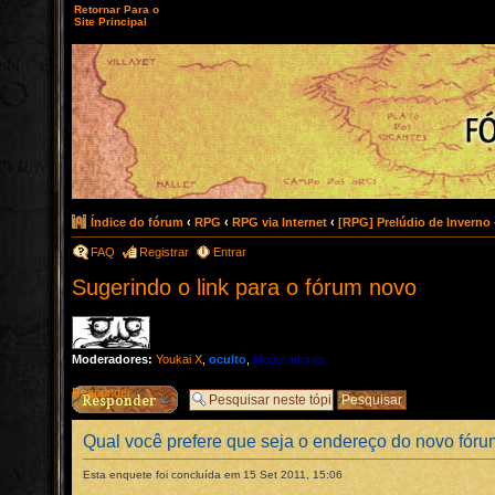
Retornar Para o
Site Principal
Índice do fórum
‹
RPG
‹
RPG via Internet
‹
[RPG] Prelúdio de Inverno
FAQ
Registrar
Entrar
Sugerindo o link para o fórum novo
Moderadores:
Youkai X
,
oculto
,
Moderadores
Responder
Qual você prefere que seja o endereço do novo fór
Esta enquete foi concluída em 15 Set 2011, 15:06