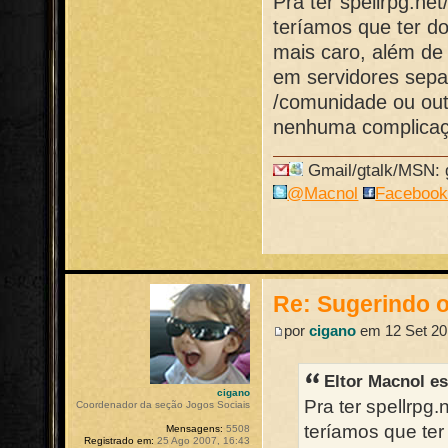
Pra ter spellrpg.ne
teríamos que ter do
mais caro, além de
em servidores sepa
/comunidade ou outr
nenhuma complicaç
Gmail/gtalk/MSN: g
@Macnol
Faceboo
Re: Sugerindo o
por
cigano
em 12 Set 20
Eltor Macnol e
cigano
Pra ter spellrpg
Coordenador da seção Jogos Sociais
teríamos que ter
Mensagens:
5508
Registrado em:
25 Ago 2007, 16:43