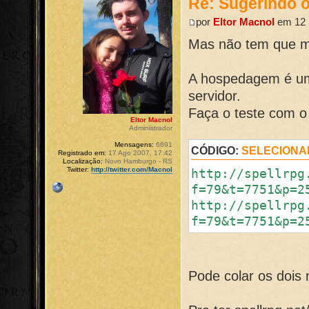
Re: Sugerindo o
por
Eltor Macnol
em 12 
Mas não tem que m
A hospedagem é um
servidor.
Faça o teste com o 
Eltor Macnol
Administrador
Mensagens:
6691
CÓDIGO:
SELECIONA
Registrado em:
17 Ago 2007, 17:42
Localização:
Novo Hamburgo - RS
Twitter:
http://twitter.com/Macnol
http://spellrpg
f=79&t=7751&p=2
http://spellrpg
f=79&t=7751&p=2
Pode colar os dois