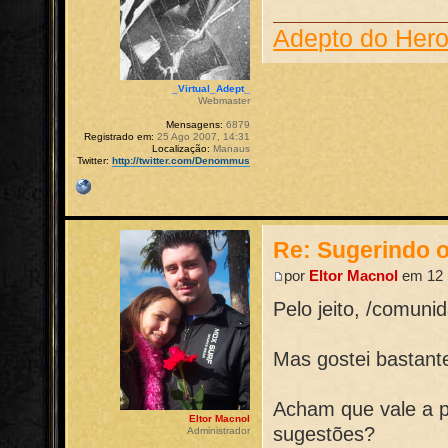
Adepto do Her
_Virtual_Adept_
Webmaster
Mensagens:
6879
Registrado em:
25 Ago 2007, 14:31
Localização:
Manaus
Twitter:
http://twitter.com/Denommus
Re: Sugerindo o
por
Eltor Macnol
em 12 
Pelo jeito, /comun
Mas gostei bastant
Acham que vale a 
Eltor Macnol
sugestões?
Administrador