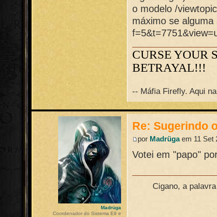
o modelo /viewtopic
máximo se alguma s
f=5&t=7751&view=u
CURSE YOUR 
BETRAYAL!!!
-- Máfia Firefly. Aqui 
Re: Sugerindo o
por
Madrüga
em 11 Set 
Votei em "papo" po
Cigano, a palavr
Madrüga
Coordenador do Sistema E8 e