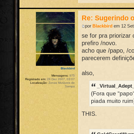
Re: Sugerindo o
por
Blackbird
em 12 Set 
se for pra prioriz
prefiro /novo.
acho que /papo, /c
parecerem definiçõe
Blackbird
also,
Mensagens:
975
Registrado em:
28 Dez 2007, 03:07
Localização:
Zonas Mutáveis de
_Virtual_Adept
Sampa
(Fora que "papo
piada muito ruim
THIS.