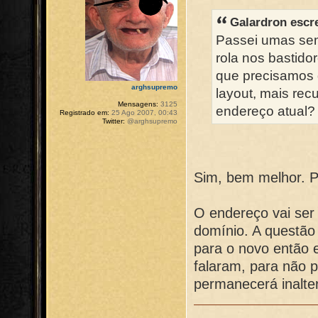
Galardron escr
Passei umas sem
rola nos bastidor
que precisamos 
arghsupremo
layout, mais rec
Mensagens:
3125
endereço atual?
Registrado em:
25 Ago 2007, 00:43
Twitter:
@arghsupremo
Sim, bem melhor. P
O endereço vai se
domínio. A questão
para o novo então 
falaram, para não p
permanecerá inalte