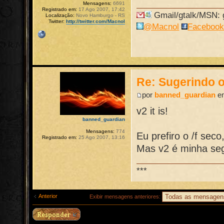
Mensagens:
6691
Registrado em:
17 Ago 2007, 17:42
Gmail/gtalk/MSN: g
Localização:
Novo Hamburgo - RS
Twitter:
http://twitter.com/Macnol
@Macnol
Faceboo
Re: Sugerindo o
por
banned_guardian
em
v2 it is!
banned_guardian
Mensagens:
774
Eu prefiro o /f seco,
Registrado em:
25 Ago 2007, 13:16
Mas v2 é minha se
***
Anterior
Exibir mensagens anteriores: