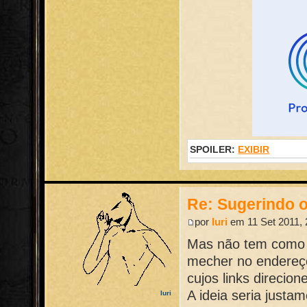
SPOILER:
EXIBIR
Re: Sugerindo o
por
Iuri
em 11 Set 2011, 
Mas não tem como d
mecher no endereço
cujos links direcion
A ideia seria just
Iuri