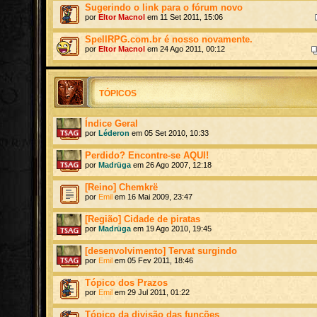
Sugerindo o link para o fórum novo
por
Eltor Macnol
em 11 Set 2011, 15:06
SpellRPG.com.br é nosso novamente.
por
Eltor Macnol
em 24 Ago 2011, 00:12
TÓPICOS
Índice Geral
por
Léderon
em 05 Set 2010, 10:33
Perdido? Encontre-se AQUI!
por
Madrüga
em 26 Ago 2007, 12:18
[Reino] Chemkrë
por
Emil
em 16 Mai 2009, 23:47
[Região] Cidade de piratas
por
Madrüga
em 19 Ago 2010, 19:45
[desenvolvimento] Tervat surgindo
por
Emil
em 05 Fev 2011, 18:46
Tópico dos Prazos
por
Emil
em 29 Jul 2011, 01:22
Tópico da divisão das funções