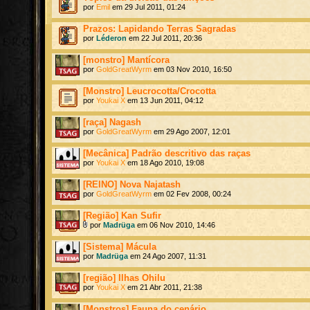
por
Emil
em 29 Jul 2011, 01:24
Prazos: Lapidando Terras Sagradas
por
Léderon
em 22 Jul 2011, 20:36
[monstro] Mantícora
por
GoldGreatWyrm
em 03 Nov 2010, 16:50
[Monstro] Leucrocotta/Crocotta
por
Youkai X
em 13 Jun 2011, 04:12
[raça] Nagash
por
GoldGreatWyrm
em 29 Ago 2007, 12:01
[Mecânica] Padrão descritivo das raças
por
Youkai X
em 18 Ago 2010, 19:08
[REINO] Nova Najatash
por
GoldGreatWyrm
em 02 Fev 2008, 00:24
[Região] Kan Sufir
por
Madrüga
em 06 Nov 2010, 14:46
[Sistema] Mácula
por
Madrüga
em 24 Ago 2007, 11:31
[região] Ilhas Ohilu
por
Youkai X
em 21 Abr 2011, 21:38
[Monstros] Fauna do cenário