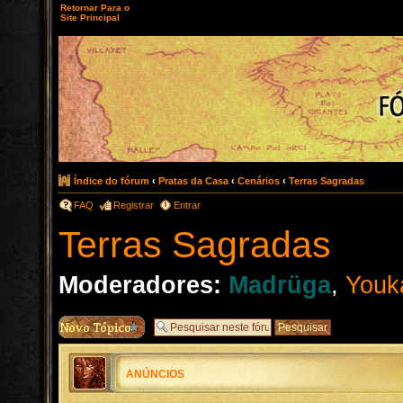
Retornar Para o
Site Principal
Índice do fórum
‹
Pratas da Casa
‹
Cenários
‹
Terras Sagradas
FAQ
Registrar
Entrar
Terras Sagradas
Moderadores:
Madrüga
,
Youk
ANÚNCIOS