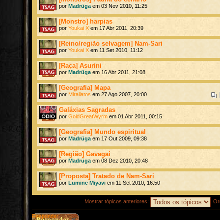
por
Madrüga
em 03 Nov 2010, 11:25
[Monstro] harpias
por
Youkai X
em 17 Abr 2011, 20:39
[Reino/região selvagem] Nam-Sari
por
Youkai X
em 11 Set 2010, 11:12
[Raça] Asurini
por
Madrüga
em 16 Abr 2011, 21:08
[Geografia] Mapa
por
Mirallatos
em 27 Ago 2007, 20:00
Galáxias Sagradas
por
GoldGreatWyrm
em 01 Abr 2011, 00:15
[Geografia] Mundo espiritual
por
Madrüga
em 17 Out 2009, 09:38
[Região] Gavagai
por
Madrüga
em 08 Dez 2010, 20:48
[Proposta] Tratado de Nam-Sari
por
Lumine Miyavi
em 11 Set 2010, 16:50
Mostrar tópicos anteriores:
Or
Responder