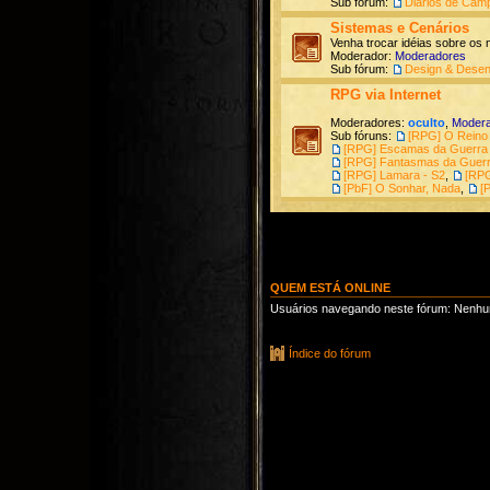
Sub fórum:
Diários de Cam
Sistemas e Cenários
Venha trocar idéias sobre os
Moderador:
Moderadores
Sub fórum:
Design & Desen
RPG via Internet
Moderadores:
oculto
,
Moder
Sub fóruns:
[RPG] O Reino 
[RPG] Escamas da Guerra
[RPG] Fantasmas da Guerr
[RPG] Lamara - S2
,
[RPG
[PbF] O Sonhar, Nada
,
[
QUEM ESTÁ ONLINE
Usuários navegando neste fórum: Nenhum 
Índice do fórum