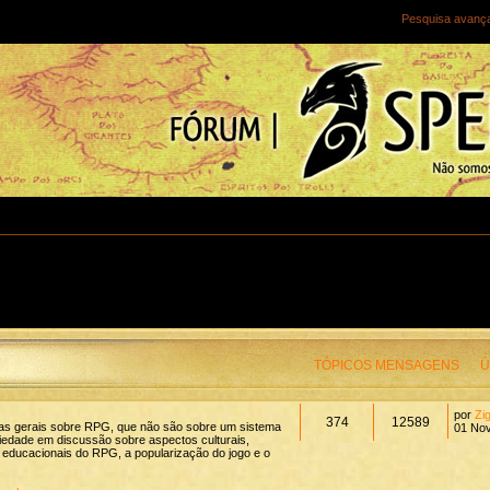
Pesquisa avanç
TÓPICOS
MENSAGENS
Ú
por
Zig
374
12589
as gerais sobre RPG, que não são sobre um sistema
01 Nov
iedade em discussão sobre aspectos culturais,
e educacionais do RPG, a popularização do jogo e o