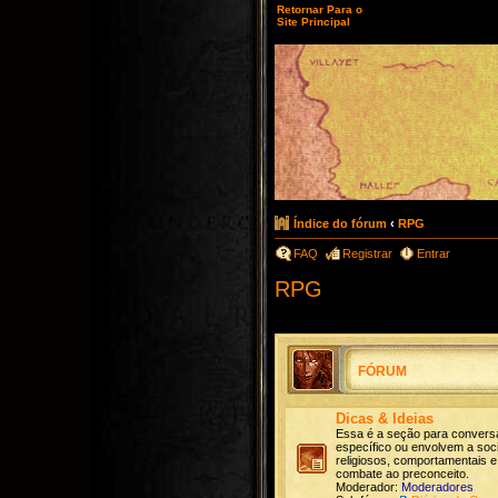
Retornar Para o
Site Principal
Índice do fórum
‹
RPG
FAQ
Registrar
Entrar
RPG
FÓRUM
Dicas & Ideias
Essa é a seção para convers
específico ou envolvem a soc
religiosos, comportamentais 
combate ao preconceito.
Moderador:
Moderadores