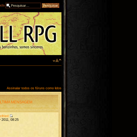
ada
Assinalar todos os fóruns como lidos
LTIMA MENSAGEM
rifried
 2011, 08:25