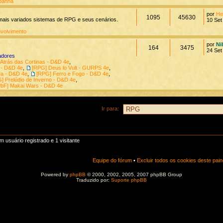
panha
por
He
1095
45630
 mais variados sistemas de RPG e seus cenários.
10 Set
volvimento
por
Ni
164
3475
24 Set
adores
Atrás das Cortinas - D&D 4e
,
 - D&D 4e
,
[RPG] Deus lo Vult - GURPS 4e
,
a - D&D 4e
,
[RPG] Ferro e Fogo - D&D 4e
,
] Prelúdio de Inverno - D&D 4e
,
PbF] Makai Wars - D&D 4e
Ir para:
usuário registrado e 1 visitante
Equipe do fórum
•
Excluir todos os cookies deste pain
Powered by
phpBB
© 2000, 2002, 2005, 2007 phpBB Group
Traduzido por:
Suporte phpBB